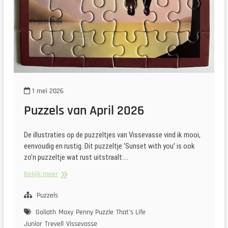
1 mei 2026
Puzzels van April 2026
De illustraties op de puzzeltjes van Vissevasse vind ik mooi,
eenvoudig en rustig. Dit puzzeltje ‘Sunset with you’ is ook
zo’n puzzeltje wat rust uitstraalt.…
Puzzels
Bekijk meer
van
April
Puzzels
2026
Goliath
Moxy
Penny Puzzle
That's Life
Junior
Trevell
Vissevasse