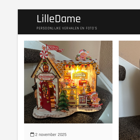
Ga
LilleDame
naar
de
PERSOONLIJKE VERHALEN EN FOTO'S
inhoud
2 november 2025