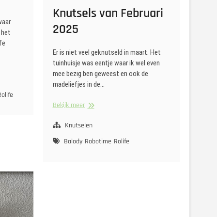
Knutsels van Februari
waar
2025
 het
fe
Er is niet veel geknutseld in maart. Het
tuinhuisje was eentje waar ik wel even
mee bezig ben geweest en ook de
madeliefjes in de…
Rolife
Knutsels
Bekijk meer
van
Februari
Knutselen
2025
Balody
Robotime
Rolife