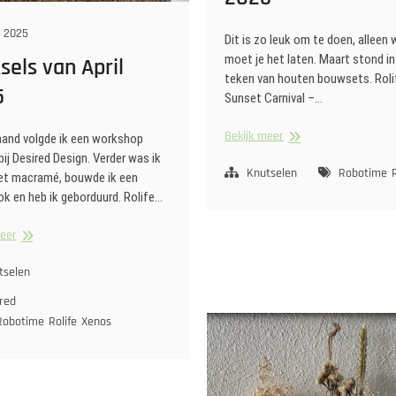
 2025
Dit is zo leuk om te doen, alleen 
moet je het laten. Maart stond in
sels van April
teken van houten bouwsets. Roli
5
Sunset Carnival –…
Knutsels
Bekijk meer
and volgde ik een workshop
van
 bij Desired Design. Verder was ik
Maart
Knutselen
Robotime
et macramé, bouwde ik een
2025
k en heb ik geborduurd. Rolife…
Knutsels
meer
van
April
tselen
2025
red
Robotime
Rolife
Xenos