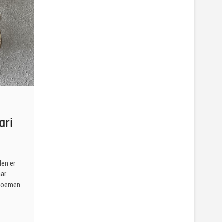
ari
den er
aar
bloemen.