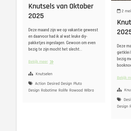
Knutsels van Oktober
2 mei
2025
Knut
Deze maand zijn we op vakantie geweest
202
en daarvoor had ik al wat leuke diy-
pakketjes ingeslagen. Gewoon om even
Deze ma
bezig te zijn mocht het slecht…
gietklei
bezig m
Knutsels
Bekijk meer
booknoo
van
Oktober
Knutselen
Bekijk 
2025
Action
Desired Design
Pluto
Knu
Design
Robotime
Rolife
Rowood
Wibra
Desi
Design