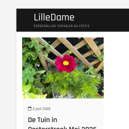
Ga
LilleDame
naar
de
PERSOONLIJKE VERHALEN EN FOTO'S
inhoud
3 juni 2026
De Tuin in