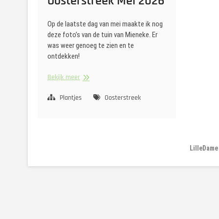
Oosterstreek Mei 2026
Op de laatste dag van mei maakte ik nog
deze foto’s van de tuin van Mieneke. Er
was weer genoeg te zien en te
ontdekken!
De
Bekijk meer
Tuin
in
Plantjes
Oosterstreek
Oosterstreek
Mei
2026
LilleDame