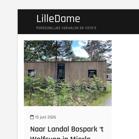
Ga
LilleDame
naar
de
PERSOONLIJKE VERHALEN EN FOTO'S
inhoud
15 juni 2026
Naar Landal Bospark ‘t