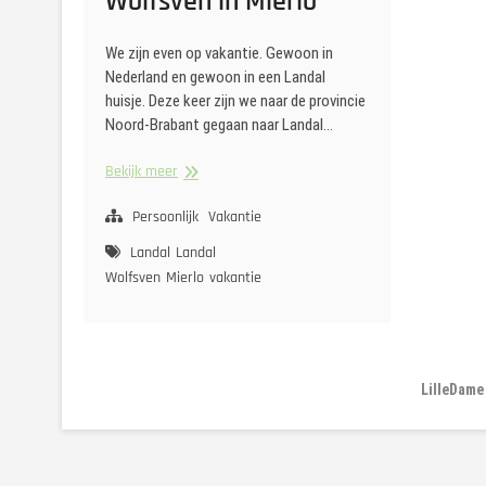
Wolfsven in Mierlo
We zijn even op vakantie. Gewoon in
Nederland en gewoon in een Landal
huisje. Deze keer zijn we naar de provincie
Noord-Brabant gegaan naar Landal…
Naar
Bekijk meer
Landal
Bospark
Persoonlijk
Vakantie
‘t
Landal
Landal
Wolfsven
Wolfsven
Mierlo
vakantie
in
Mierlo
LilleDame