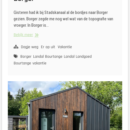
Gisteren had ik bij Stadskanaal al de bordjes naar Borger
gezien. Borger zegde me nog wel wat van de topografie van
vroeger. In Borger is…
Naar
Bekijk meer
het
Hunebedmuseum
Dagje weg
Er op uit
Vakantie
in
Borger
Landal Bourtange
Landal Landgoed
Borger
Bourtange
vakantie