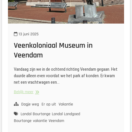
13 juni 2025
Veenkoloniaal Museum in
Veendam
Vandaag zijn we in de ochtend richting Veendam gegaan. Het
duurde alleen even voordat we het park af konden. Er kwam
net een vrachtwagen een…
Veenkoloniaal
Bekijk meer
Museum
in
Dagje weg
Er op uit
Vakantie
Veendam
Landal Bourtange
Landal Landgoed
Bourtange
vakantie
Veendam