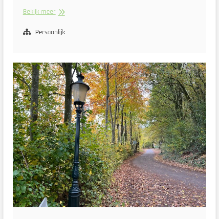
Foto’s
Bekijk meer
van
December
Persoonlijk
2025