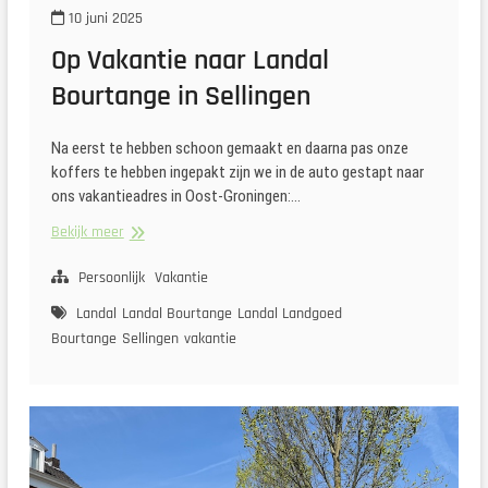
10 juni 2025
Op Vakantie naar Landal
Bourtange in Sellingen
Na eerst te hebben schoon gemaakt en daarna pas onze
koffers te hebben ingepakt zijn we in de auto gestapt naar
ons vakantieadres in Oost-Groningen:…
Op
Bekijk meer
Vakantie
naar
Persoonlijk
Vakantie
Landal
Landal
Landal Bourtange
Landal Landgoed
Bourtange
Bourtange
Sellingen
vakantie
in
Sellingen