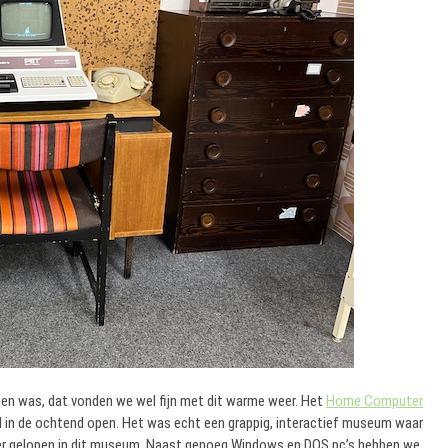
n was, dat vonden we wel fijn met dit warme weer. Het
Home Computer
l in de ochtend open. Het was echt een grappig, interactief museum waar
weer gelopen in dit museum. Naast genoeg Windows en DOS pc’s hebben we