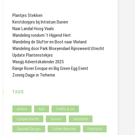
Plantjes Stekken
Kerstdorpjes bij Intratuin Duiven
Naar Landal Hoog Vaals
Wandeling rondom ‘t Hijgend Hert
Wandeling de Slufter en Boot naar Vlieland
Wandeling door Park Bloeyendael Rijnsweerd Utrecht
Update Plantenstekjes
Wasgij Adventskalender 2025
Range Rover Evoque en Big Green Egg Event
Zonnig Dagje in Terherne
TAGS
Action
Aldi
Crafts & Co
Culiperslunch
Curiosi
Decotime
Desired Design
Esther Bennink
Friesland