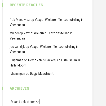
RECENTE REACTIES
Rob Meeuwisz
op
Vexpo: Wielerren Tentoonstelling in
Veenendaal
Michel
op
Vexpo: Wielerren Tentoonstelling in
Veenendaal
jos van dijk
op
Vexpo: Wielerren Tentoonstelling in
Veenendaal
Dingeman
op
Gerrit Valk’s Bakkerij en IJsmuseum in
Hellendoorn
rvheiningen
op
Dagje Maastricht
ARCHIEVEN
Archieven