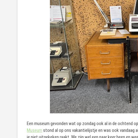
Een museum gevonden wat op zondag ook al in de ochtend ope
Museum
stond al op ons vakantielijstje en was ook vandaag a
je niet uitgekeken raakt. We zijn wel een paar keer heen en 