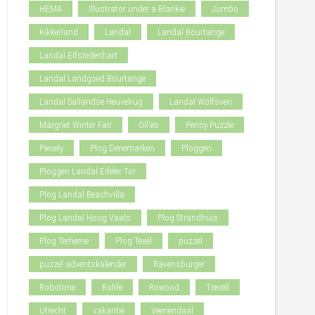
HEMA
Illustrator under a Blankie
Jumbo
Kikkerland
Landal
Landal Bourtange
Landal Elfstedenhart
Landal Landgoed Bourtange
Landal Sallandse Heuvelrug
Landal Wolfsven
Margriet Winter Fair
Oll'eo
Penny Puzzle
Piecely
Plog Denemarken
Ploggen
Ploggen Landal Eifeler Tor
Plog Landal Beachvilla
Plog Landal Hoog Vaals
Plog Strandhuis
Plog Terherne
Plog Texel
puzzel
puzzel adventskalender
Ravensburger
Robotime
Rolife
Rowood
Trevell
Utrecht
vakantie
Veenendaal