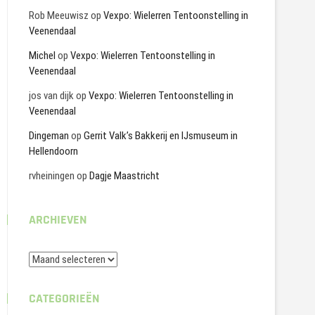
Rob Meeuwisz
op
Vexpo: Wielerren Tentoonstelling in
Veenendaal
Michel
op
Vexpo: Wielerren Tentoonstelling in
Veenendaal
jos van dijk
op
Vexpo: Wielerren Tentoonstelling in
Veenendaal
Dingeman
op
Gerrit Valk’s Bakkerij en IJsmuseum in
Hellendoorn
rvheiningen
op
Dagje Maastricht
ARCHIEVEN
Archieven
CATEGORIEËN