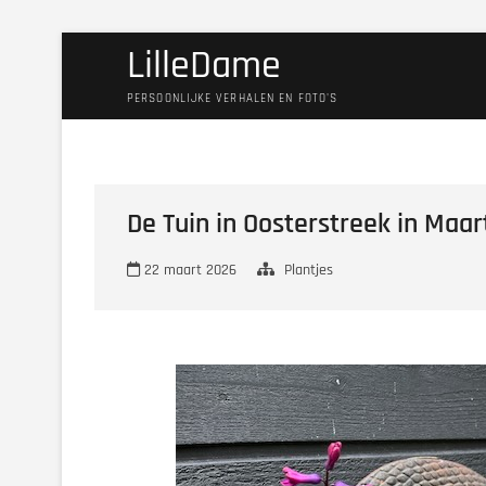
Ga
LilleDame
naar
de
PERSOONLIJKE VERHALEN EN FOTO'S
inhoud
De Tuin in Oosterstreek in Maa
22 maart 2026
Plantjes