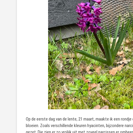
Op de eerste dag van de lente, 21 maart, maakte ik een rondje 
bloeien. Zoals verschillende kleuren hyacinten, bijzondere n
gezet. Die zien er zo vrolijk uit met zoveel narcissen er omhee