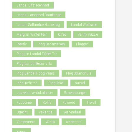
Landal Elfstedenhart
Landal Landgoed Bourtange
Landal Sallandse Heuvelrug
Landal Wolfsven
Margriet Winter Fair
Oll'eo
Penny Puzzle
Piecely
Plog Denemarken
Ploggen
Ploggen Landal Eifeler Tor
Plog Landal Beachvilla
Plog Landal Hoog Vaals
Plog Strandhuis
Plog Terherne
Plog Texel
puzzel
puzzel adventskalender
Ravensburger
Robotime
Rolife
Rowood
Trevell
Utrecht
vakantie
Veenendaal
Vissevasse
Wibra
workshop
Xenos