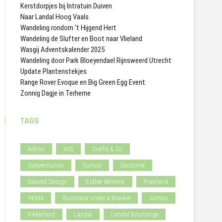
Kerstdorpjes bij Intratuin Duiven
Naar Landal Hoog Vaals
Wandeling rondom ‘t Hijgend Hert
Wandeling de Slufter en Boot naar Vlieland
Wasgij Adventskalender 2025
Wandeling door Park Bloeyendael Rijnsweerd Utrecht
Update Plantenstekjes
Range Rover Evoque en Big Green Egg Event
Zonnig Dagje in Terherne
TAGS
Action
Aldi
Crafts & Co
Culiperslunch
Curiosi
Decotime
Desired Design
Esther Bennink
Friesland
HEMA
Illustrator under a Blankie
Jumbo
Kikkerland
Landal
Landal Bourtange