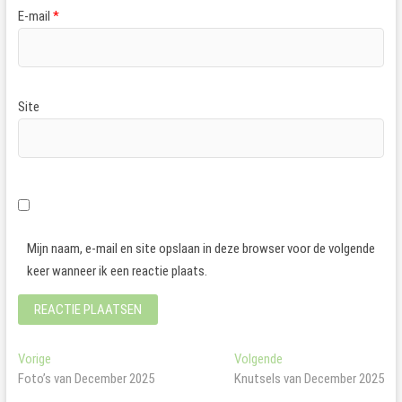
E-mail
*
Site
Mijn naam, e-mail en site opslaan in deze browser voor de volgende
keer wanneer ik een reactie plaats.
Bericht
Vorig
Volgend
Vorige
Volgende
bericht:
bericht:
Foto’s van December 2025
Knutsels van December 2025
navigatie