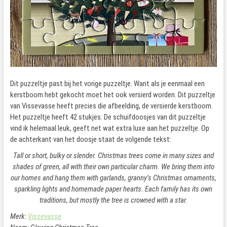
Dit puzzeltje past bij het vorige puzzeltje. Want als je eenmaal een
kerstboom hebt gekocht moet het ook versierd worden. Dit puzzeltje
van Vissevasse heeft precies die afbeelding, de versierde kerstboom.
Het puzzeltje heeft 42 stukjes. De schuifdoosjes van dit puzzeltje
vind ik helemaal leuk, geeft net wat extra luxe aan het puzzeltje. Op
de achterkant van het doosje staat de volgende tekst:
Tall or short, bulky or slender. Christmas trees come in many sizes and
shades of green, all with their own particular charm. We bring them into
our homes and hang them with garlands, granny’s Christmas ornaments,
sparkling lights and homemade paper hearts. Each family has its own
traditions, but mostly the tree is crowned with a star.
Merk:
Vissevasse