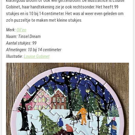
klatergoud droom of ook wel glitterdroom. De illustratrice is Louise
Gobinet, haar handtekening zie je ook rechtsonder. Het heeft 99
stukjes en is 10 bij 14 centimeter. Het was al weer even geleden om
zo’n puzzeltje te maken met kleine stukjes.
Merk:
Oll’eo
Naam: Tinsel Dream
Aantal stukjes: 99
Afmetingen: 10 bij 14 centimeter
Illustratie:
Louise Gobinet