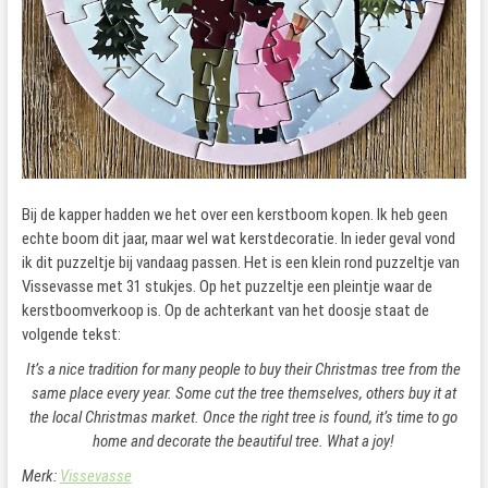
Bij de kapper hadden we het over een kerstboom kopen. Ik heb geen
echte boom dit jaar, maar wel wat kerstdecoratie. In ieder geval vond
ik dit puzzeltje bij vandaag passen. Het is een klein rond puzzeltje van
Vissevasse met 31 stukjes. Op het puzzeltje een pleintje waar de
kerstboomverkoop is. Op de achterkant van het doosje staat de
volgende tekst:
It’s a nice tradition for many people to buy their Christmas tree from the
same place every year. Some cut the tree themselves, others buy it at
the local Christmas market. Once the right tree is found, it’s time to go
home and decorate the beautiful tree. What a joy!
Merk:
Vissevasse