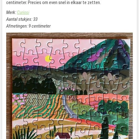
centimeter. Precies om even snel in elkaar te zetten.
Merk:
Curiosi
Aantal stukjes: 33
Afmetingen: 9 centimeter