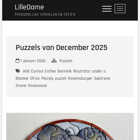
Ga
LilleDame
M
naar
e
PERSOONLIJKE VERHALEN EN FOTO'S
de
n
inhoud
u
k
n
Puzzels van December 2025
o
p
1 januari 2026
Puzzels
Aldi
Curiosi
Esther Bennink
Illustrator under a
Blankie
Oll'eo
Piecely
puzzel
Ravensburger
Søstrene
Grene
Vissevasse