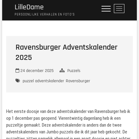
Ga
LilleDame
M
naar
e
PERSOONLIJKE VERHALEN EN FOTO'S
de
n
inhoud
u
k
n
Ravensburger Adventskalender
o
2025
p
24 december 2025
Puzzels
puzzel adventskalender
Ravensburger
Het eerste doosje van deze adventskalender van Ravensburger heb ik
op 1 december pas geopend. Vierentwintig dagenlang heb ik een
puzzeltje gemaakt. Deze adventskalender is anders dan de twee
adventskalenders van Jumbo puzzels die ik dit jaar heb gekocht. De
puzzeltjes zitten namelijk allemaal in een apart doosje en niet achter