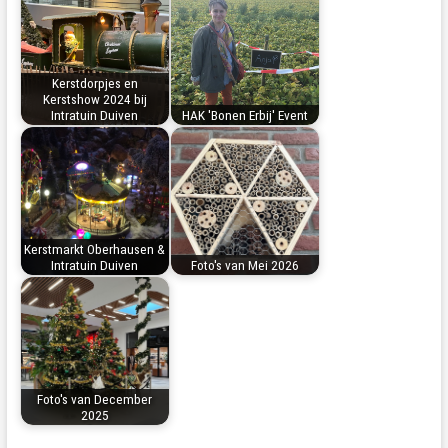
Kerstdorpjes en
Kerstshow 2024 bij
Intratuin Duiven
HAK 'Bonen Erbij' Event
Kerstmarkt Oberhausen &
Intratuin Duiven
Foto's van Mei 2026
Foto's van December
2025