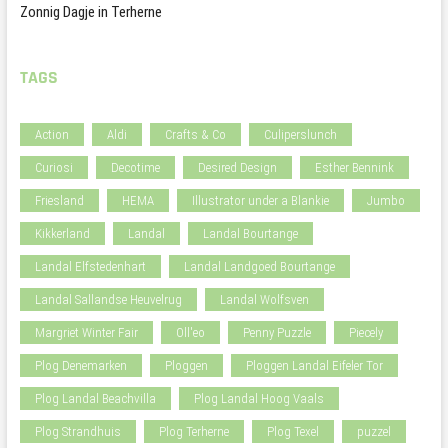
Zonnig Dagje in Terherne
TAGS
Action
Aldi
Crafts & Co
Culiperslunch
Curiosi
Decotime
Desired Design
Esther Bennink
Friesland
HEMA
Illustrator under a Blankie
Jumbo
Kikkerland
Landal
Landal Bourtange
Landal Elfstedenhart
Landal Landgoed Bourtange
Landal Sallandse Heuvelrug
Landal Wolfsven
Margriet Winter Fair
Oll'eo
Penny Puzzle
Piecely
Plog Denemarken
Ploggen
Ploggen Landal Eifeler Tor
Plog Landal Beachvilla
Plog Landal Hoog Vaals
Plog Strandhuis
Plog Terherne
Plog Texel
puzzel