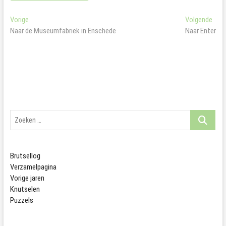
Bericht
Vorig
Volg
Vorige
Volgende
bericht:
beric
Naar de Museumfabriek in Enschede
Naar Enter
navigatie
Zoeken
…
Brutsellog
Verzamelpagina
Vorige jaren
Knutselen
Puzzels