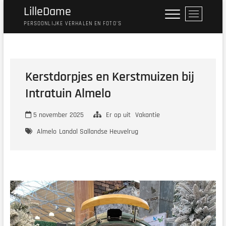
Ga
LilleDame
M
naar
e
PERSOONLIJKE VERHALEN EN FOTO'S
de
n
inhoud
u
k
n
Kerstdorpjes en Kerstmuizen bij
o
Intratuin Almelo
p
5 november 2025
Er op uit
Vakantie
Almelo
Landal Sallandse Heuvelrug