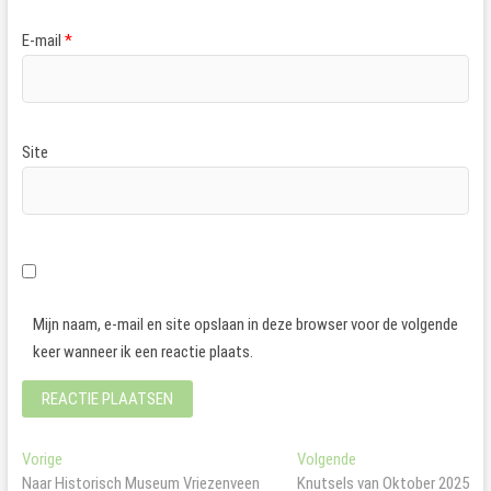
E-mail
*
Site
Mijn naam, e-mail en site opslaan in deze browser voor de volgende
keer wanneer ik een reactie plaats.
Bericht
Vorig
Volgend
Vorige
Volgende
bericht:
bericht:
Naar Historisch Museum Vriezenveen
Knutsels van Oktober 2025