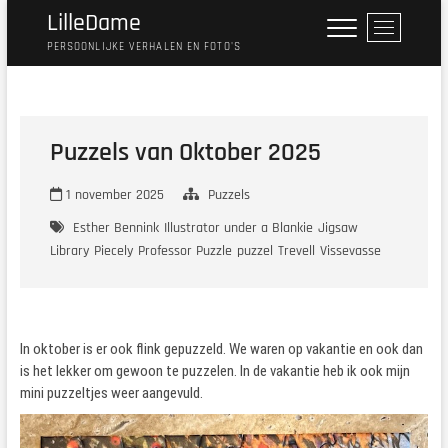
Ga
LilleDame
M
naar
e
PERSOONLIJKE VERHALEN EN FOTO'S
de
n
inhoud
u
k
n
Puzzels van Oktober 2025
o
p
1 november 2025
Puzzels
Esther Bennink
Illustrator under a Blankie
Jigsaw
Library
Piecely
Professor Puzzle
puzzel
Trevell
Vissevasse
In oktober is er ook flink gepuzzeld. We waren op vakantie en ook dan
is het lekker om gewoon te puzzelen. In de vakantie heb ik ook mijn
mini puzzeltjes weer aangevuld.