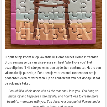
Dit puzzeltje kocht ik op vakantie bij Home Sweet Home in Wierden.
Dit is een puzzeltje van Vissevasse en heet ‘why I love you’. Het
puzzeltje heeft 42 stukjes en is tien bij dertien centimeter. Het is een
vrij makkelijk puzzeltje. Echt eentje voor zo snel tussendoor om je
gedachten even te verzetten. Op de achterkant van het doosje staat
de volgende tekst:
I could fill a whole book with all the reasons I love you. You bring so
much joy and happiness into my life, and I can’t wait to create more
beautiful memories with you. You deserve a bouquet of flowers and a
love letter – today and always.