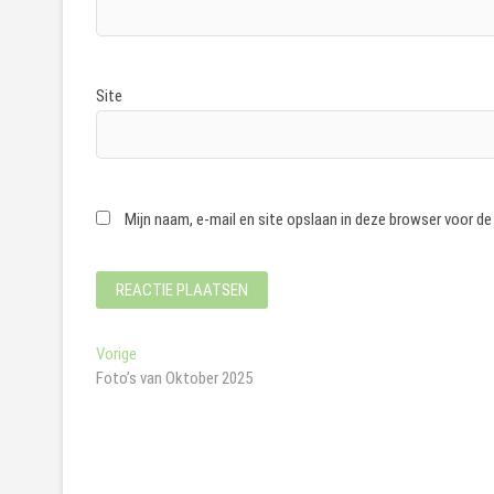
Site
Mijn naam, e-mail en site opslaan in deze browser voor de
Bericht
Vorig
Vorige
bericht:
Foto’s van Oktober 2025
navigatie