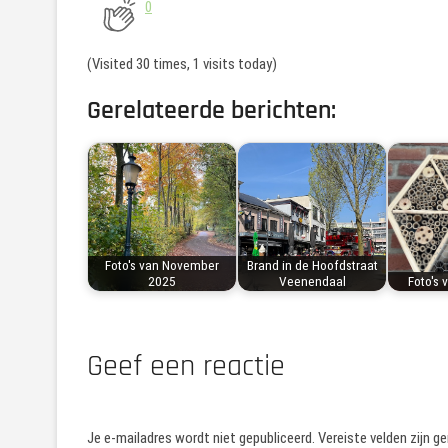
0
(Visited 30 times, 1 visits today)
Gerelateerde berichten:
Foto's van November
Brand in de Hoofdstraat
2025
Veenendaal
Foto's 
Geef een reactie
Je e-mailadres wordt niet gepubliceerd.
Vereiste velden zijn 