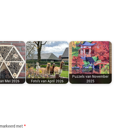
Puzzels van November
van Mei 2026
Foto's van April 2026
2025
gemarkeerd met
*