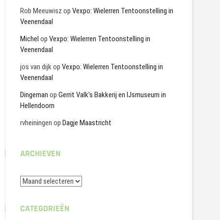
Rob Meeuwisz
op
Vexpo: Wielerren Tentoonstelling in
Veenendaal
Michel
op
Vexpo: Wielerren Tentoonstelling in
Veenendaal
jos van dijk
op
Vexpo: Wielerren Tentoonstelling in
Veenendaal
Dingeman
op
Gerrit Valk’s Bakkerij en IJsmuseum in
Hellendoorn
rvheiningen
op
Dagje Maastricht
ARCHIEVEN
Archieven
CATEGORIEËN