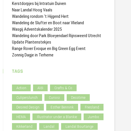
Kerstdorpjes bij Intratuin Duiven
Naar Landal Hoog Vaals
Wandeling rondom ‘t Hijgend Hert
Wandeling de Slufter en Boot naar Vlieland
Wasgij Adventskalender 2025
Wandeling door Park Bloeyendael Rijnsweerd Utrecht
Update Plantenstekjes
Range Rover Evoque en Big Green Egg Event
Zonnig Dagje in Terherne
TAGS
Action
Aldi
Crafts & Co
Culiperslunch
Curiosi
Decotime
Desired Design
Esther Bennink
Friesland
HEMA
Illustrator under a Blankie
Jumbo
Kikkerland
Landal
Landal Bourtange