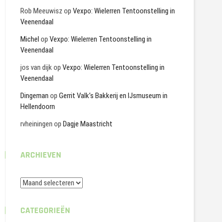
Rob Meeuwisz
op
Vexpo: Wielerren Tentoonstelling in
Veenendaal
Michel
op
Vexpo: Wielerren Tentoonstelling in
Veenendaal
jos van dijk
op
Vexpo: Wielerren Tentoonstelling in
Veenendaal
Dingeman
op
Gerrit Valk’s Bakkerij en IJsmuseum in
Hellendoorn
rvheiningen
op
Dagje Maastricht
ARCHIEVEN
Archieven
CATEGORIEËN