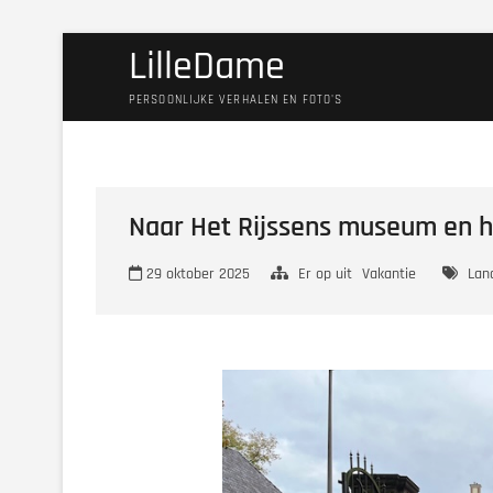
Ga
LilleDame
naar
de
PERSOONLIJKE VERHALEN EN FOTO'S
inhoud
Naar Het Rijssens museum en
29 oktober 2025
Er op uit
Vakantie
Lan