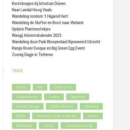
Kerstdorpjes bij Intratuin Duiven
Naar Landal Hoog Vaals
Wandeling rondom ‘t Hijgend Hert
Wandeling de Slufter en Boot naar Vlieland
Update Plantenstekjes
Wasgij Adventskalender 2025
Wandeling door Park Bloeyendael Rijnsweerd Utrecht
Range Rover Evoque en Big Green Egg Event
Zonnig Dagje in Terherne
TAGS
Action
Aldi
Crafts & Co
Culiperslunch
Curiosi
Decotime
Desired Design
Esther Bennink
Friesland
HEMA
Illustrator under a Blankie
Jumbo
Kikkerland
Landal
Landal Bourtange