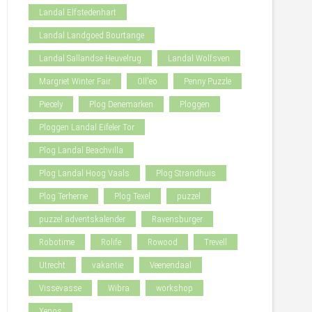
Landal Elfstedenhart
Landal Landgoed Bourtange
Landal Sallandse Heuvelrug
Landal Wolfsven
Margriet Winter Fair
Oll'eo
Penny Puzzle
Piecely
Plog Denemarken
Ploggen
Ploggen Landal Eifeler Tor
Plog Landal Beachvilla
Plog Landal Hoog Vaals
Plog Strandhuis
Plog Terherne
Plog Texel
puzzel
puzzel adventskalender
Ravensburger
Robotime
Rolife
Rowood
Trevell
Utrecht
vakantie
Veenendaal
Vissevasse
Wibra
workshop
Xenos