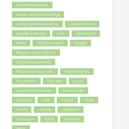
Landal Elfstedenhart
Landal Landgoed Bourtange
Landal Sallandse Heuvelrug
Landal Wolfsven
Margriet Winter Fair
Oll'eo
Penny Puzzle
Piecely
Plog Denemarken
Ploggen
Ploggen Landal Eifeler Tor
Plog Landal Beachvilla
Plog Landal Hoog Vaals
Plog Strandhuis
Plog Terherne
Plog Texel
puzzel
puzzel adventskalender
Ravensburger
Robotime
Rolife
Rowood
Trevell
Utrecht
vakantie
Veenendaal
Vissevasse
Wibra
workshop
Xenos