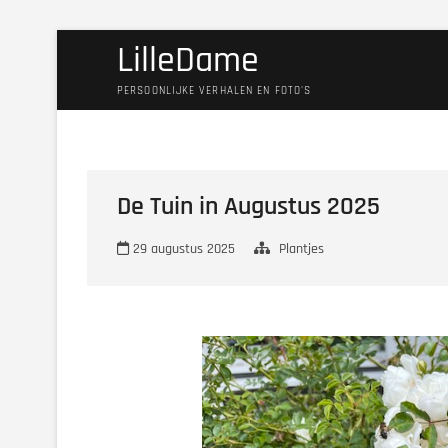
Ga
LilleDame
naar
de
PERSOONLIJKE VERHALEN EN FOTO'S
inhoud
De Tuin in Augustus 2025
29 augustus 2025
Plantjes