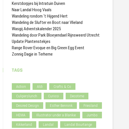
Kerstdorpjes bij Intratuin Duiven
Naar Landal Hoog Vaals
Wandeling rondom ‘t Hijgend Hert
Wandeling de Slufter en Boot naar Vlieland
Wasgij Adventskalender 2025
Wandeling door Park Bloeyendael Rijnsweerd Utrecht
Update Plantenstekjes
Range Rover Evoque en Big Green Egg Event
Zonnig Dagje in Terherne
TAGS
Action
Aldi
Crafts & Co
Culiperslunch
Curiosi
Decotime
Desired Design
Esther Bennink
Friesland
HEMA
Illustrator under a Blankie
Jumbo
Kikkerland
Landal
Landal Bourtange