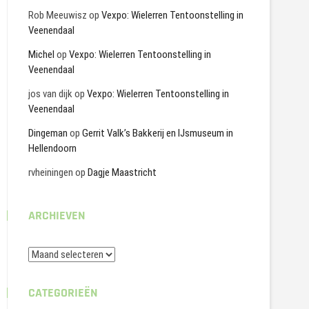
Rob Meeuwisz
op
Vexpo: Wielerren Tentoonstelling in
Veenendaal
Michel
op
Vexpo: Wielerren Tentoonstelling in
Veenendaal
jos van dijk
op
Vexpo: Wielerren Tentoonstelling in
Veenendaal
Dingeman
op
Gerrit Valk’s Bakkerij en IJsmuseum in
Hellendoorn
rvheiningen
op
Dagje Maastricht
ARCHIEVEN
Archieven
CATEGORIEËN