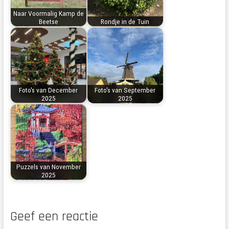
Naar Voormalig Kamp de
Beetse
Rondje in de Tuin
Foto's van December
Foto's van September
2025
2025
Puzzels van November
2025
Geef een reactie