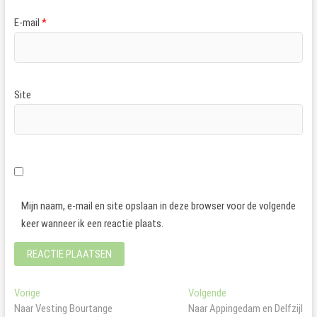
E-mail
*
Site
Mijn naam, e-mail en site opslaan in deze browser voor de volgende
keer wanneer ik een reactie plaats.
Bericht
Vorig
Volgend
Vorige
Volgende
bericht:
bericht:
Naar Vesting Bourtange
Naar Appingedam en Delfzijl