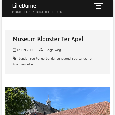
Ga
LilleDame
M
naar
e
PERSOONLIJKE VERHALEN EN FOTO'S
de
n
inhoud
u
k
n
Museum Klooster Ter Apel
o
p
17 juni 2025
Dagje weg
Landal Bourtange
Landal Landgoed Bourtange
Ter
Apel
vakantie