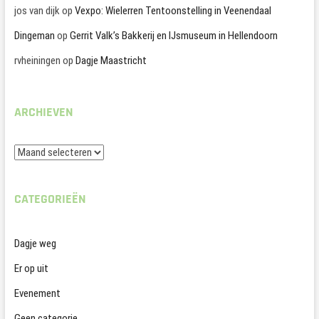
jos van dijk
op
Vexpo: Wielerren Tentoonstelling in Veenendaal
Dingeman
op
Gerrit Valk’s Bakkerij en IJsmuseum in Hellendoorn
rvheiningen
op
Dagje Maastricht
ARCHIEVEN
Archieven
CATEGORIEËN
Dagje weg
Er op uit
Evenement
Geen categorie