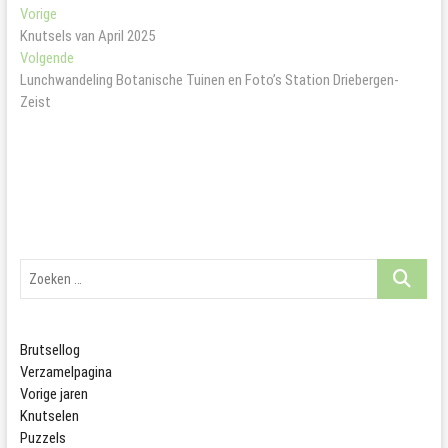
Bericht
Vorig
Vorige
bericht:
Knutsels van April 2025
navigatie
Volgend
Volgende
bericht:
Lunchwandeling Botanische Tuinen en Foto’s Station Driebergen-
Zeist
Zoeken
…
Brutsellog
Verzamelpagina
Vorige jaren
Knutselen
Puzzels