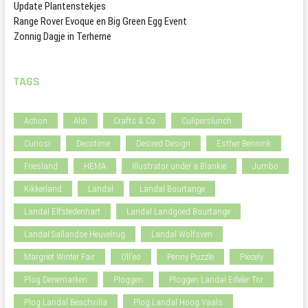
Update Plantenstekjes
Range Rover Evoque en Big Green Egg Event
Zonnig Dagje in Terherne
TAGS
Action
Aldi
Crafts & Co
Culiperslunch
Curiosi
Decotime
Desired Design
Esther Bennink
Friesland
HEMA
Illustrator under a Blankie
Jumbo
Kikkerland
Landal
Landal Bourtange
Landal Elfstedenhart
Landal Landgoed Bourtange
Landal Sallandse Heuvelrug
Landal Wolfsven
Margriet Winter Fair
Oll'eo
Penny Puzzle
Piecely
Plog Denemarken
Ploggen
Ploggen Landal Eifeler Tor
Plog Landal Beachvilla
Plog Landal Hoog Vaals