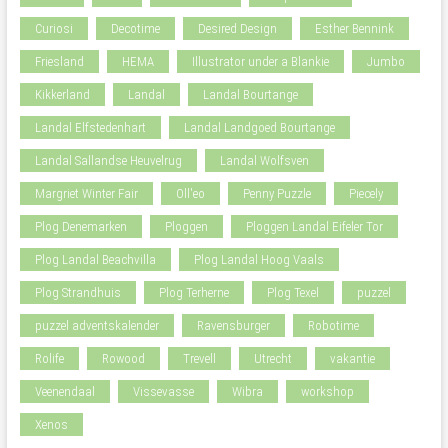
Curiosi
Decotime
Desired Design
Esther Bennink
Friesland
HEMA
Illustrator under a Blankie
Jumbo
Kikkerland
Landal
Landal Bourtange
Landal Elfstedenhart
Landal Landgoed Bourtange
Landal Sallandse Heuvelrug
Landal Wolfsven
Margriet Winter Fair
Oll'eo
Penny Puzzle
Piecely
Plog Denemarken
Ploggen
Ploggen Landal Eifeler Tor
Plog Landal Beachvilla
Plog Landal Hoog Vaals
Plog Strandhuis
Plog Terherne
Plog Texel
puzzel
puzzel adventskalender
Ravensburger
Robotime
Rolife
Rowood
Trevell
Utrecht
vakantie
Veenendaal
Vissevasse
Wibra
workshop
Xenos