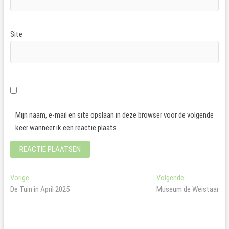
Site
Mijn naam, e-mail en site opslaan in deze browser voor de volgende
keer wanneer ik een reactie plaats.
Bericht
Vorig
Volgend
Vorige
Volgende
bericht:
bericht:
De Tuin in April 2025
Museum de Weistaar
navigatie