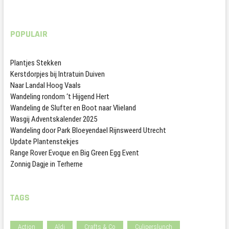
POPULAIR
Plantjes Stekken
Kerstdorpjes bij Intratuin Duiven
Naar Landal Hoog Vaals
Wandeling rondom ‘t Hijgend Hert
Wandeling de Slufter en Boot naar Vlieland
Wasgij Adventskalender 2025
Wandeling door Park Bloeyendael Rijnsweerd Utrecht
Update Plantenstekjes
Range Rover Evoque en Big Green Egg Event
Zonnig Dagje in Terherne
TAGS
Action
Aldi
Crafts & Co
Culiperslunch