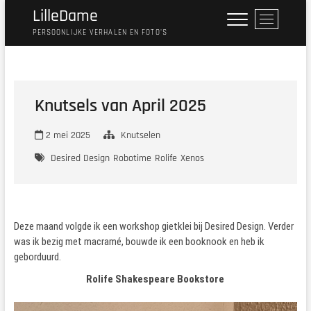
Ga
LilleDame
M
naar
e
PERSOONLIJKE VERHALEN EN FOTO'S
de
n
inhoud
u
k
n
Knutsels van April 2025
o
p
2 mei 2025
Knutselen
Desired Design
Robotime
Rolife
Xenos
Deze maand volgde ik een workshop gietklei bij Desired Design. Verder
was ik bezig met macramé, bouwde ik een booknook en heb ik
geborduurd.
Rolife Shakespeare Bookstore