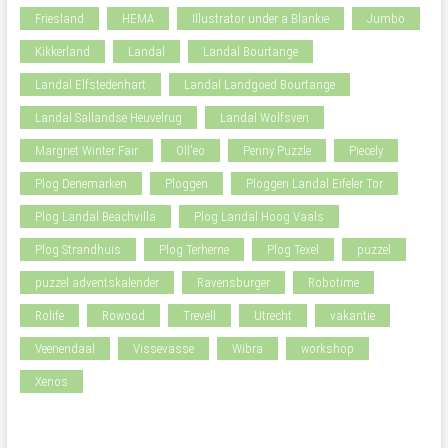
Friesland
HEMA
Illustrator under a Blankie
Jumbo
Kikkerland
Landal
Landal Bourtange
Landal Elfstedenhart
Landal Landgoed Bourtange
Landal Sallandse Heuvelrug
Landal Wolfsven
Margriet Winter Fair
Oll'eo
Penny Puzzle
Piecely
Plog Denemarken
Ploggen
Ploggen Landal Eifeler Tor
Plog Landal Beachvilla
Plog Landal Hoog Vaals
Plog Strandhuis
Plog Terherne
Plog Texel
puzzel
puzzel adventskalender
Ravensburger
Robotime
Rolife
Rowood
Trevell
Utrecht
vakantie
Veenendaal
Vissevasse
Wibra
workshop
Xenos