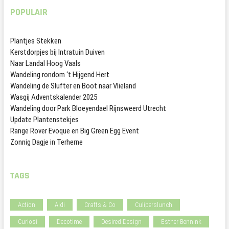
POPULAIR
Plantjes Stekken
Kerstdorpjes bij Intratuin Duiven
Naar Landal Hoog Vaals
Wandeling rondom ‘t Hijgend Hert
Wandeling de Slufter en Boot naar Vlieland
Wasgij Adventskalender 2025
Wandeling door Park Bloeyendael Rijnsweerd Utrecht
Update Plantenstekjes
Range Rover Evoque en Big Green Egg Event
Zonnig Dagje in Terherne
TAGS
Action
Aldi
Crafts & Co
Culiperslunch
Curiosi
Decotime
Desired Design
Esther Bennink