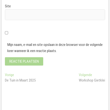
Site
Mijn naam, e-mail en site opslaan in deze browser voor de volgende
keer wanneer ik een reactie plaats.
Bericht
Vorig
Volgend
Vorige
Volgende
bericht:
bericht:
De Tuin in Maart 2025
Workshop Gietklei
navigatie