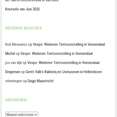
De Tuin in Oosterstreek in Juli 2026
Knutsels van Juni 2026
RECENTE REACTIES
Rob Meeuwisz
op
Vexpo: Wielerren Tentoonstelling in Veenendaal
Michel
op
Vexpo: Wielerren Tentoonstelling in Veenendaal
jos van dijk
op
Vexpo: Wielerren Tentoonstelling in Veenendaal
Dingeman
op
Gerrit Valk’s Bakkerij en IJsmuseum in Hellendoorn
rvheiningen
op
Dagje Maastricht
ARCHIEVEN
Archieven