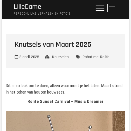
Ga
LilleDame
M
naar
e
PERSOONLIJKE VERHALEN EN FOTO'S
de
n
inhoud
u
k
n
Knutsels van Maart 2025
o
p
2 april 2025
Knutselen
Robotime
Rolife
Dit is zo leuk om te doen, alleen waar moet je het laten. Maart stond
in het teken van houten bouwsets.
Rolife Sunset Carnival – Music Dreamer