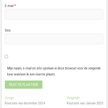
E-mail
*
Site
Mijn naam, e-mail en site opslaan in deze browser voor de volgende
keer wanneer ik een reactie plaats.
Bericht
Vorig
Volgend
Vorige
Volgende
bericht:
bericht:
Knutsels van december 2024
Knutsels van Januari 2025
navigatie