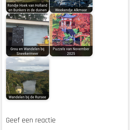
Rondje Hoek van Holland
en Bunkers in de duinen
Weekendje Alkmaar
Grou en Wandelen bij
Puzzels van November
Sneekermeer
2025
Wandelen bij de Rursee
Geef een reactie