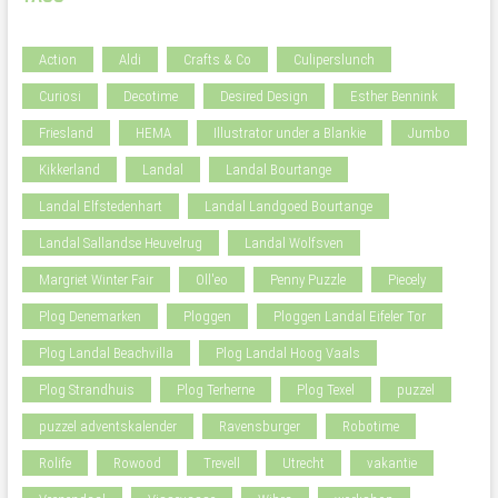
Action
Aldi
Crafts & Co
Culiperslunch
Curiosi
Decotime
Desired Design
Esther Bennink
Friesland
HEMA
Illustrator under a Blankie
Jumbo
Kikkerland
Landal
Landal Bourtange
Landal Elfstedenhart
Landal Landgoed Bourtange
Landal Sallandse Heuvelrug
Landal Wolfsven
Margriet Winter Fair
Oll'eo
Penny Puzzle
Piecely
Plog Denemarken
Ploggen
Ploggen Landal Eifeler Tor
Plog Landal Beachvilla
Plog Landal Hoog Vaals
Plog Strandhuis
Plog Terherne
Plog Texel
puzzel
puzzel adventskalender
Ravensburger
Robotime
Rolife
Rowood
Trevell
Utrecht
vakantie