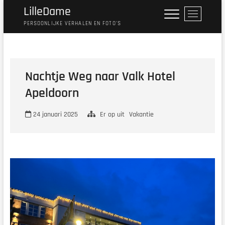
Ga
LilleDame
M
naar
e
PERSOONLIJKE VERHALEN EN FOTO'S
de
n
inhoud
u
k
n
Nachtje Weg naar Valk Hotel
o
Apeldoorn
p
24 januari 2025
Er op uit
Vakantie