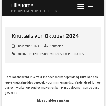
Ga
LilleDame
M
naar
e
PERSOONLIJKE VERHALEN EN FOTO'S
de
n
inhoud
u
k
n
Knutsels van Oktober 2024
o
p
2 november 2024
Knutselen
Balody
Desired Design
Everlands
Little Creations
Deze maand werd ik verrast met een workshopmiddag. Britt had een
leuke knutselmiddag geregeld voor mijn verjaardag. Verder deed ik mee
aan een workshop bordjes maken en ben ik met bloemen aan de gang
geweest.
Mosschilderij maken