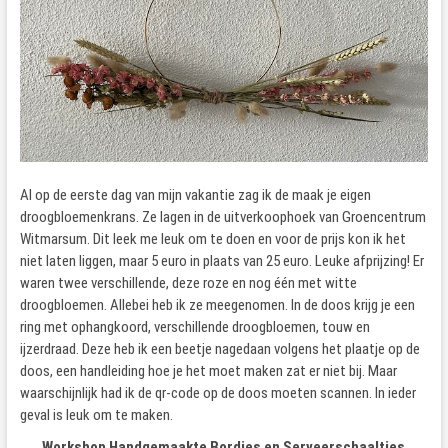
Al op de eerste dag van mijn vakantie zag ik de maak je eigen
droogbloemenkrans. Ze lagen in de uitverkoophoek van Groencentrum
Witmarsum. Dit leek me leuk om te doen en voor de prijs kon ik het
niet laten liggen, maar 5 euro in plaats van 25 euro. Leuke afprijzing! Er
waren twee verschillende, deze roze en nog één met witte
droogbloemen. Allebei heb ik ze meegenomen. In de doos krijg je een
ring met ophangkoord, verschillende droogbloemen, touw en
ijzerdraad. Deze heb ik een beetje nagedaan volgens het plaatje op de
doos, een handleiding hoe je het moet maken zat er niet bij. Maar
waarschijnlijk had ik de qr-code op de doos moeten scannen. In ieder
geval is leuk om te maken.
Workshop Handgemaakte Bordjes en Serveerschaaltjes