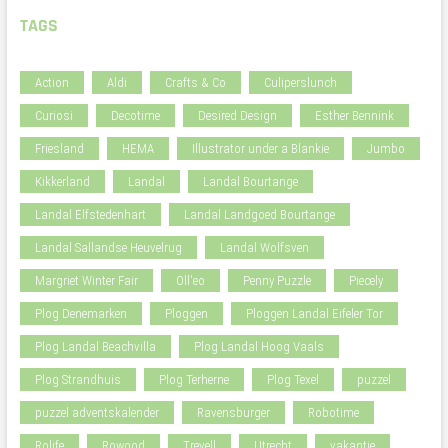
TAGS
Action
Aldi
Crafts & Co
Culiperslunch
Curiosi
Decotime
Desired Design
Esther Bennink
Friesland
HEMA
Illustrator under a Blankie
Jumbo
Kikkerland
Landal
Landal Bourtange
Landal Elfstedenhart
Landal Landgoed Bourtange
Landal Sallandse Heuvelrug
Landal Wolfsven
Margriet Winter Fair
Oll'eo
Penny Puzzle
Piecely
Plog Denemarken
Ploggen
Ploggen Landal Eifeler Tor
Plog Landal Beachvilla
Plog Landal Hoog Vaals
Plog Strandhuis
Plog Terherne
Plog Texel
puzzel
puzzel adventskalender
Ravensburger
Robotime
Rolife
Rowood
Trevell
Utrecht
vakantie