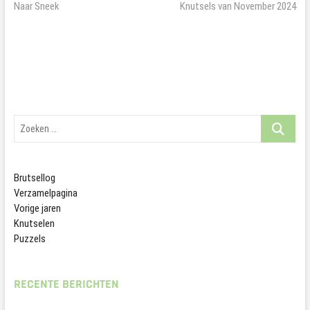
bericht:
bericht:
Naar Sneek
Knutsels van November 2024
navigatie
Zoeken
…
Brutsellog
Verzamelpagina
Vorige jaren
Knutselen
Puzzels
RECENTE BERICHTEN