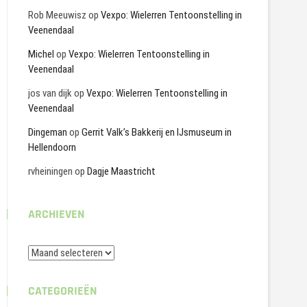
Rob Meeuwisz
op
Vexpo: Wielerren Tentoonstelling in
Veenendaal
Michel
op
Vexpo: Wielerren Tentoonstelling in
Veenendaal
jos van dijk
op
Vexpo: Wielerren Tentoonstelling in
Veenendaal
Dingeman
op
Gerrit Valk’s Bakkerij en IJsmuseum in
Hellendoorn
rvheiningen
op
Dagje Maastricht
ARCHIEVEN
Archieven
CATEGORIEËN