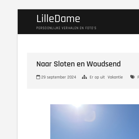
Ga
LilleDame
naar
de
PERSOONLIJKE VERHALEN EN FOTO'S
inhoud
Naar Sloten en Woudsend
29 september 2024
Er op uit
Vakantie