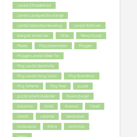
Landal Elfstedenhart
Landal Landgoed Bourtange
Landal Sallandse Heuvelrug
Landal Wolfsven
Margriet Winter Fair
Oll'eo
Penny Puzzle
Piecely
Plog Denemarken
Ploggen
Ploggen Landal Eifeler Tor
Plog Landal Beachvilla
Plog Landal Hoog Vaals
Plog Strandhuis
Plog Terherne
Plog Texel
puzzel
puzzel adventskalender
Ravensburger
Robotime
Rolife
Rowood
Trevell
Utrecht
vakantie
Veenendaal
Vissevasse
Wibra
workshop
Xenos