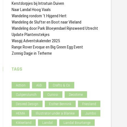
Kerstdorpjes bij Intratuin Duiven
Naar Landal Hoog Vaals
Wandeling rondom ‘t Hijgend Hert
Wandeling de Slufter en Boot naar Vlieland
Wandeling door Park Bloeyendael Rijnsweerd Utrecht
Update Plantenstekjes
Wasgij Adventskalender 2025
Range Rover Evoque en Big Green Egg Event
Zonnig Dagje in Terherne
TAGS
Action
Aldi
Crafts & Co
Culiperslunch
Curiosi
Decotime
Desired Design
Esther Bennink
Friesland
HEMA
Illustrator under a Blankie
Jumbo
Kikkerland
Landal
Landal Bourtange