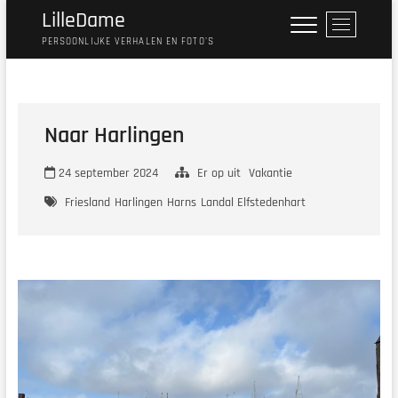
Ga
LilleDame
M
naar
e
PERSOONLIJKE VERHALEN EN FOTO'S
de
n
inhoud
u
k
n
Naar Harlingen
o
p
24 september 2024
Er op uit
Vakantie
Friesland
Harlingen
Harns
Landal Elfstedenhart