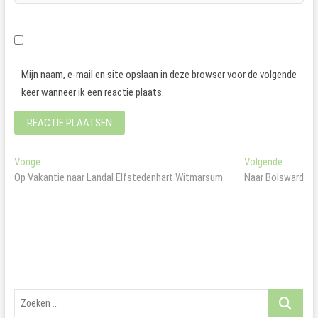
Mijn naam, e-mail en site opslaan in deze browser voor de volgende
keer wanneer ik een reactie plaats.
Bericht
Vorig
Volgend
Vorige
Volgende
bericht:
bericht:
Op Vakantie naar Landal Elfstedenhart Witmarsum
Naar Bolsward
navigatie
Zoeken
…