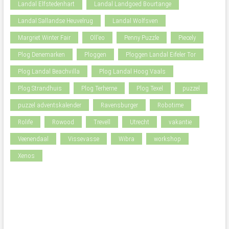
Landal Elfstedenhart
Landal Landgoed Bourtange
Landal Sallandse Heuvelrug
Landal Wolfsven
Margriet Winter Fair
Oll'eo
Penny Puzzle
Piecely
Plog Denemarken
Ploggen
Ploggen Landal Eifeler Tor
Plog Landal Beachvilla
Plog Landal Hoog Vaals
Plog Strandhuis
Plog Terherne
Plog Texel
puzzel
puzzel adventskalender
Ravensburger
Robotime
Rolife
Rowood
Trevell
Utrecht
vakantie
Veenendaal
Vissevasse
Wibra
workshop
Xenos