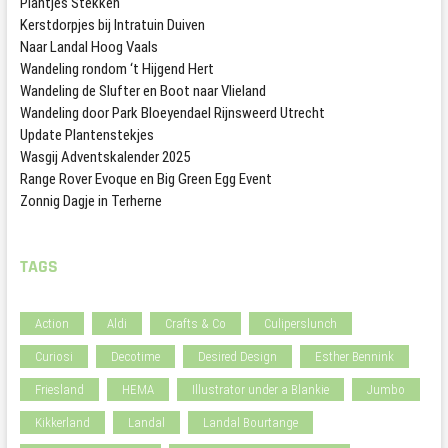
Plantjes Stekken
Kerstdorpjes bij Intratuin Duiven
Naar Landal Hoog Vaals
Wandeling rondom ‘t Hijgend Hert
Wandeling de Slufter en Boot naar Vlieland
Wandeling door Park Bloeyendael Rijnsweerd Utrecht
Update Plantenstekjes
Wasgij Adventskalender 2025
Range Rover Evoque en Big Green Egg Event
Zonnig Dagje in Terherne
TAGS
Action
Aldi
Crafts & Co
Culiperslunch
Curiosi
Decotime
Desired Design
Esther Bennink
Friesland
HEMA
Illustrator under a Blankie
Jumbo
Kikkerland
Landal
Landal Bourtange