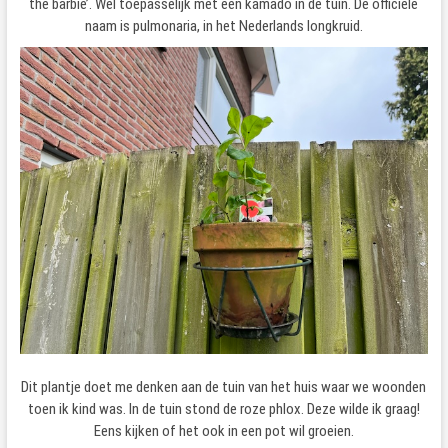
the barbie’. Wel toepasselijk met een kamado in de tuin. De officiële
naam is pulmonaria, in het Nederlands longkruid.
Dit plantje doet me denken aan de tuin van het huis waar we woonden
toen ik kind was. In de tuin stond de roze phlox. Deze wilde ik graag!
Eens kijken of het ook in een pot wil groeien.