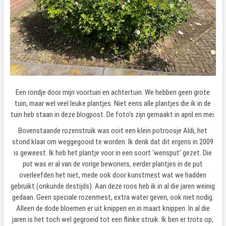
Een rondje door mijn voortuin en achtertuin. We hebben geen grote
tuin, maar wel veel leuke plantjes. Niet eens alle plantjes die ik in de
tuin heb staan in deze blogpost. De foto’s zijn gemaakt in april en mei.
Bovenstaande rozenstruik was ooit een klein potroosje Aldi, het
stond klaar om weggegooid te worden. Ik denk dat dit ergens in 2009
is geweest. Ik heb het plantje voor in een soort ‘wensput’ gezet. Die
put was er al van de vorige bewoners, eerder plantjes in de put
overleefden het niet, mede ook door kunstmest wat we hadden
gebruikt (onkunde destijds). Aan deze roos heb ik in al die jaren weinig
gedaan. Geen speciale rozenmest, extra water geven, ook niet nodig.
Alleen de dode bloemen er uit knippen en in maart knippen. In al die
jaren is het toch wel gegroeid tot een flinke struik. Ik ben er trots op,