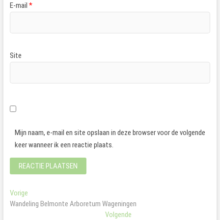
E-mail
*
Site
Mijn naam, e-mail en site opslaan in deze browser voor de volgende
keer wanneer ik een reactie plaats.
Bericht
Vorig
Vorige
bericht:
Wandeling Belmonte Arboretum Wageningen
navigatie
Volgend
Volgende