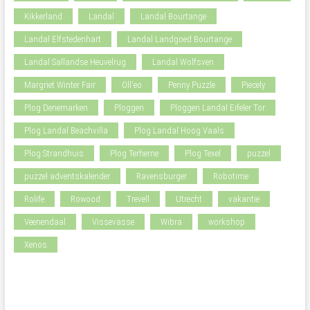
Kikkerland
Landal
Landal Bourtange
Landal Elfstedenhart
Landal Landgoed Bourtange
Landal Sallandse Heuvelrug
Landal Wolfsven
Margriet Winter Fair
Oll'eo
Penny Puzzle
Piecely
Plog Denemarken
Ploggen
Ploggen Landal Eifeler Tor
Plog Landal Beachvilla
Plog Landal Hoog Vaals
Plog Strandhuis
Plog Terherne
Plog Texel
puzzel
puzzel adventskalender
Ravensburger
Robotime
Rolife
Rowood
Trevell
Utrecht
vakantie
Veenendaal
Vissevasse
Wibra
workshop
Xenos