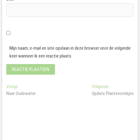
Mijn naam, e-mail en site opslaan in deze browser voor de volgende
keer wanneer ik een reactie plaats.
Bericht
Vorig
Volgend
Vorige
Volgende
bericht:
bericht:
Naar Oudewater
Update Plantenstekjes
navigatie