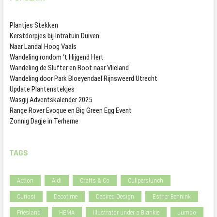
Plantjes Stekken
Kerstdorpjes bij Intratuin Duiven
Naar Landal Hoog Vaals
Wandeling rondom ‘t Hijgend Hert
Wandeling de Slufter en Boot naar Vlieland
Wandeling door Park Bloeyendael Rijnsweerd Utrecht
Update Plantenstekjes
Wasgij Adventskalender 2025
Range Rover Evoque en Big Green Egg Event
Zonnig Dagje in Terherne
TAGS
Action
Aldi
Crafts & Co
Culiperslunch
Curiosi
Decotime
Desired Design
Esther Bennink
Friesland
HEMA
Illustrator under a Blankie
Jumbo