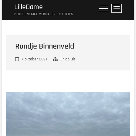
Ga
LilleDame
M
naar
e
PERSOONLIJKE VERHALEN EN FOTO'S
de
n
inhoud
u
k
n
Rondje Binnenveld
o
p
17 oktober 2021
Er op uit