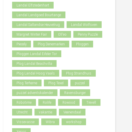
Landal Elfstedenhart
Landal Landgoed Bourtange
Landal Sallandse Heuvelrug
Landal Wolfsven
Margriet Winter Fair
Oll'eo
Penny Puzzle
Piecely
Plog Denemarken
Ploggen
Ploggen Landal Eifeler Tor
Plog Landal Beachvilla
Plog Landal Hoog Vaals
Plog Strandhuis
Plog Terherne
Plog Texel
puzzel
puzzel adventskalender
Ravensburger
Robotime
Rolife
Rowood
Trevell
Utrecht
vakantie
Veenendaal
Vissevasse
Wibra
workshop
Xenos