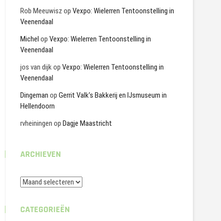
Rob Meeuwisz
op
Vexpo: Wielerren Tentoonstelling in
Veenendaal
Michel
op
Vexpo: Wielerren Tentoonstelling in
Veenendaal
jos van dijk
op
Vexpo: Wielerren Tentoonstelling in
Veenendaal
Dingeman
op
Gerrit Valk’s Bakkerij en IJsmuseum in
Hellendoorn
rvheiningen
op
Dagje Maastricht
ARCHIEVEN
Archieven
CATEGORIEËN