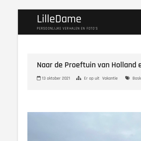
Ga
LilleDame
naar
de
PERSOONLIJKE VERHALEN EN FOTO'S
inhoud
Naar de Proeftuin van Hollan
13 oktober 2021
Er op uit
Vakantie
Bos