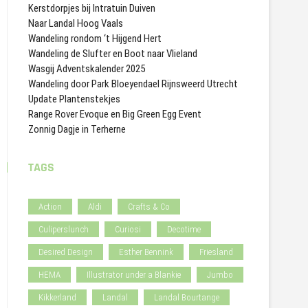
Kerstdorpjes bij Intratuin Duiven
Naar Landal Hoog Vaals
Wandeling rondom ‘t Hijgend Hert
Wandeling de Slufter en Boot naar Vlieland
Wasgij Adventskalender 2025
Wandeling door Park Bloeyendael Rijnsweerd Utrecht
Update Plantenstekjes
Range Rover Evoque en Big Green Egg Event
Zonnig Dagje in Terherne
TAGS
Action
Aldi
Crafts & Co
Culiperslunch
Curiosi
Decotime
Desired Design
Esther Bennink
Friesland
HEMA
Illustrator under a Blankie
Jumbo
Kikkerland
Landal
Landal Bourtange