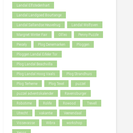
Landal Elfstedenhart
Landal Landgoed Bourtange
Landal Sallandse Heuvelrug
Landal Wolfsven
Margriet Winter Fair
Oll'eo
Penny Puzzle
Piecely
Plog Denemarken
Ploggen
Ploggen Landal Eifeler Tor
Plog Landal Beachvilla
Plog Landal Hoog Vaals
Plog Strandhuis
Plog Terherne
Plog Texel
puzzel
puzzel adventskalender
Ravensburger
Robotime
Rolife
Rowood
Trevell
Utrecht
vakantie
Veenendaal
Vissevasse
Wibra
workshop
Xenos