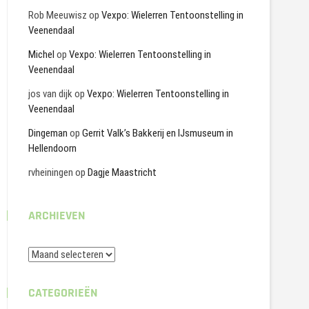
Rob Meeuwisz
op
Vexpo: Wielerren Tentoonstelling in
Veenendaal
Michel
op
Vexpo: Wielerren Tentoonstelling in
Veenendaal
jos van dijk
op
Vexpo: Wielerren Tentoonstelling in
Veenendaal
Dingeman
op
Gerrit Valk’s Bakkerij en IJsmuseum in
Hellendoorn
rvheiningen
op
Dagje Maastricht
ARCHIEVEN
Archieven
CATEGORIEËN