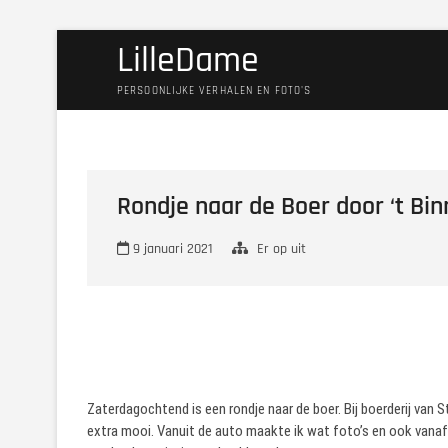
Ga
LilleDame
naar
de
PERSOONLIJKE VERHALEN EN FOTO'S
inhoud
Rondje naar de Boer door ‘t Bi
9 januari 2021
Er op uit
Zaterdagochtend is een rondje naar de boer. Bij boerderij van 
extra mooi. Vanuit de auto maakte ik wat foto’s en ook vanaf d