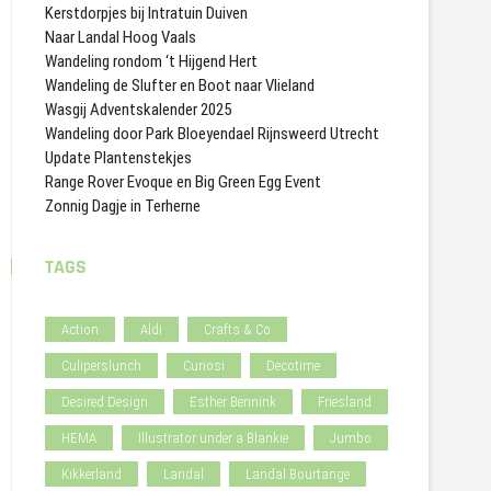
Kerstdorpjes bij Intratuin Duiven
Naar Landal Hoog Vaals
Wandeling rondom ‘t Hijgend Hert
Wandeling de Slufter en Boot naar Vlieland
Wasgij Adventskalender 2025
Wandeling door Park Bloeyendael Rijnsweerd Utrecht
Update Plantenstekjes
Range Rover Evoque en Big Green Egg Event
Zonnig Dagje in Terherne
TAGS
Action
Aldi
Crafts & Co
Culiperslunch
Curiosi
Decotime
Desired Design
Esther Bennink
Friesland
HEMA
Illustrator under a Blankie
Jumbo
Kikkerland
Landal
Landal Bourtange