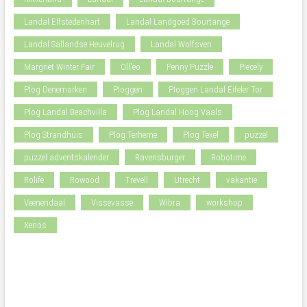
Landal Elfstedenhart
Landal Landgoed Bourtange
Landal Sallandse Heuvelrug
Landal Wolfsven
Margriet Winter Fair
Oll'eo
Penny Puzzle
Piecely
Plog Denemarken
Ploggen
Ploggen Landal Eifeler Tor
Plog Landal Beachvilla
Plog Landal Hoog Vaals
Plog Strandhuis
Plog Terherne
Plog Texel
puzzel
puzzel adventskalender
Ravensburger
Robotime
Rolife
Rowood
Trevell
Utrecht
vakantie
Veenendaal
Vissevasse
Wibra
workshop
Xenos