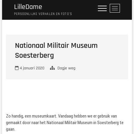
Ga
LilleDame
M
naar
e
PERSOONLIJKE VERHALEN EN FOTO'S
de
n
inhoud
u
k
n
Nationaal Militair Museum
o
Soesterberg
p
4 januari 2020
Dagje weg
Zo handig, een museumkaart. Vandaag hebben we er gebruik van
gemaakt door naar het Nationaal Militair Museum in Soesterberg te
gaan.