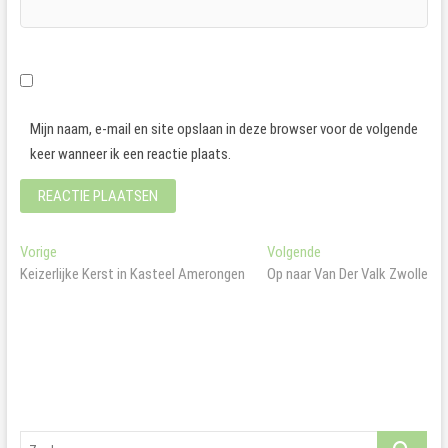
Mijn naam, e-mail en site opslaan in deze browser voor de volgende
keer wanneer ik een reactie plaats.
Bericht
Vorig
Volgend
Vorige
Volgende
bericht:
bericht:
Keizerlijke Kerst in Kasteel Amerongen
Op naar Van Der Valk Zwolle
navigatie
Zoeken