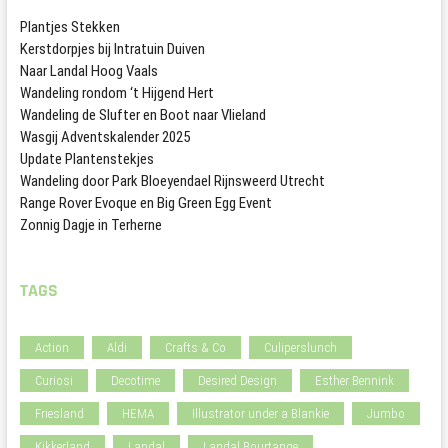
Plantjes Stekken
Kerstdorpjes bij Intratuin Duiven
Naar Landal Hoog Vaals
Wandeling rondom ‘t Hijgend Hert
Wandeling de Slufter en Boot naar Vlieland
Wasgij Adventskalender 2025
Update Plantenstekjes
Wandeling door Park Bloeyendael Rijnsweerd Utrecht
Range Rover Evoque en Big Green Egg Event
Zonnig Dagje in Terherne
TAGS
Action
Aldi
Crafts & Co
Culiperslunch
Curiosi
Decotime
Desired Design
Esther Bennink
Friesland
HEMA
Illustrator under a Blankie
Jumbo
Kikkerland
Landal
Landal Bourtange