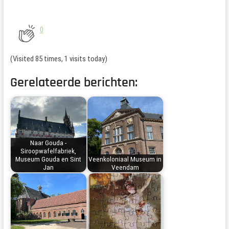
0
(Visited 85 times, 1 visits today)
Gerelateerde berichten:
Naar Gouda -
Siroopwafelfabriek,
Museum Gouda en Sint
Veenkoloniaal Museum in
Jan
Veendam