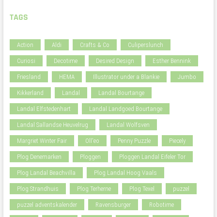
TAGS
Action
Aldi
Crafts & Co
Culiperslunch
Curiosi
Decotime
Desired Design
Esther Bennink
Friesland
HEMA
Illustrator under a Blankie
Jumbo
Kikkerland
Landal
Landal Bourtange
Landal Elfstedenhart
Landal Landgoed Bourtange
Landal Sallandse Heuvelrug
Landal Wolfsven
Margriet Winter Fair
Oll'eo
Penny Puzzle
Piecely
Plog Denemarken
Ploggen
Ploggen Landal Eifeler Tor
Plog Landal Beachvilla
Plog Landal Hoog Vaals
Plog Strandhuis
Plog Terherne
Plog Texel
puzzel
puzzel adventskalender
Ravensburger
Robotime