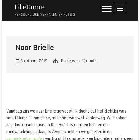
Ga
LilleDame
M
naar
e
PERSOONLIJKE VERHALEN EN FOTO'S
de
n
inhoud
u
k
n
Naar Brielle
o
p
8 oktober 2019
Dagje weg
Vakantie
Vandaag zijn we naar Brielle geweest. Ik dacht dat het dichtbij was
vanaf Burgh Haamstede, maar het was wat verder weg. We hebben
daar historisch museum Den Briel bezocht en hebben een
rondwandeling gedaan. ‘s Avonds hebben we gegeten in de
pannenkoekenmolen
van Burgh Haamstede, een bijzondere molen, een