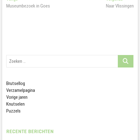
Bericht
bericht:
bericht:
Museumbezoek in Goes
Naar Vlissingen
navigatie
Zoeken
…
Brutsellog
Verzamelpagina
Vorige jaren
Knutselen
Puzzels
RECENTE BERICHTEN