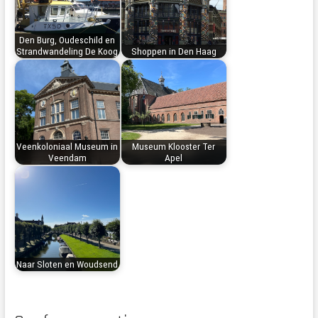
Den Burg, Oudeschild en
Strandwandeling De Koog
Shoppen in Den Haag
Veenkoloniaal Museum in
Museum Klooster Ter
Veendam
Apel
Naar Sloten en Woudsend