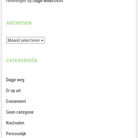
rvheiningen
op
Dagje Maastricht
ARCHIEVEN
Archieven
CATEGORIEËN
Dagje weg
Er op uit
Evenement
Geen categorie
Knutselen
Persoonlijk