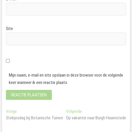
Site
Mijn naam, e-mail en site opslaan in deze browser voor de volgende
keer wanneer ik een reactie plaats.
Bericht
Vorig
Volgend
Vorige
Volgende
bericht:
bericht:
Stekjesdag bij Botanische Tuinen
Op vakantie naar Burgh Haamstede
navigatie