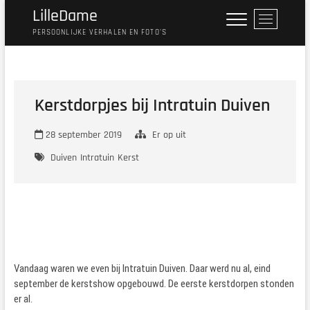
Ga
LilleDame
M
naar
e
PERSOONLIJKE VERHALEN EN FOTO'S
de
n
inhoud
u
k
n
Kerstdorpjes bij Intratuin Duiven
o
p
28 september 2019
Er op uit
Duiven
Intratuin
Kerst
Vandaag waren we even bij Intratuin Duiven. Daar werd nu al, eind
september de kerstshow opgebouwd. De eerste kerstdorpen stonden
er al.