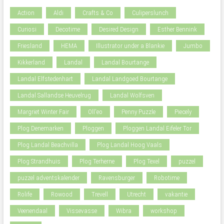
Action
Aldi
Crafts & Co
Culiperslunch
Curiosi
Decotime
Desired Design
Esther Bennink
Friesland
HEMA
Illustrator under a Blankie
Jumbo
Kikkerland
Landal
Landal Bourtange
Landal Elfstedenhart
Landal Landgoed Bourtange
Landal Sallandse Heuvelrug
Landal Wolfsven
Margriet Winter Fair
Oll'eo
Penny Puzzle
Piecely
Plog Denemarken
Ploggen
Ploggen Landal Eifeler Tor
Plog Landal Beachvilla
Plog Landal Hoog Vaals
Plog Strandhuis
Plog Terherne
Plog Texel
puzzel
puzzel adventskalender
Ravensburger
Robotime
Rolife
Rowood
Trevell
Utrecht
vakantie
Veenendaal
Vissevasse
Wibra
workshop