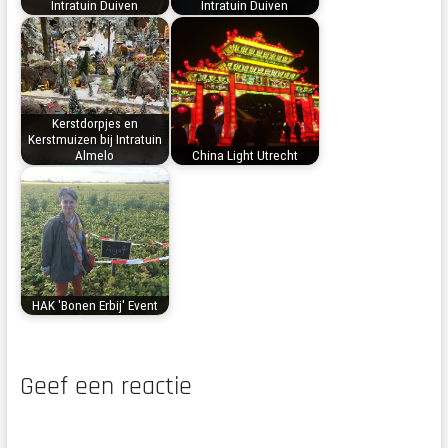
Intratuin Duiven
Intratuin Duiven
Kerstdorpjes en
Kerstmuizen bij Intratuin
Almelo
China Light Utrecht
HAK 'Bonen Erbij' Event
Geef een reactie