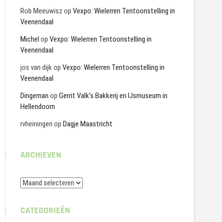
Rob Meeuwisz
op
Vexpo: Wielerren Tentoonstelling in
Veenendaal
Michel
op
Vexpo: Wielerren Tentoonstelling in
Veenendaal
jos van dijk
op
Vexpo: Wielerren Tentoonstelling in
Veenendaal
Dingeman
op
Gerrit Valk’s Bakkerij en IJsmuseum in
Hellendoorn
rvheiningen
op
Dagje Maastricht
ARCHIEVEN
Archieven
CATEGORIEËN