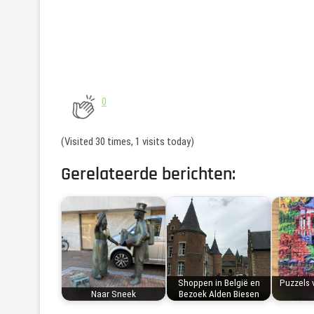
0
(Visited 30 times, 1 visits today)
Gerelateerde berichten:
Shoppen in België en
Puzzels
Naar Sneek
Bezoek Alden Biesen