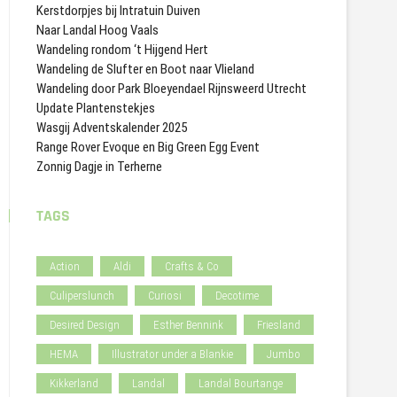
Kerstdorpjes bij Intratuin Duiven
Naar Landal Hoog Vaals
Wandeling rondom ‘t Hijgend Hert
Wandeling de Slufter en Boot naar Vlieland
Wandeling door Park Bloeyendael Rijnsweerd Utrecht
Update Plantenstekjes
Wasgij Adventskalender 2025
Range Rover Evoque en Big Green Egg Event
Zonnig Dagje in Terherne
TAGS
Action
Aldi
Crafts & Co
Culiperslunch
Curiosi
Decotime
Desired Design
Esther Bennink
Friesland
HEMA
Illustrator under a Blankie
Jumbo
Kikkerland
Landal
Landal Bourtange