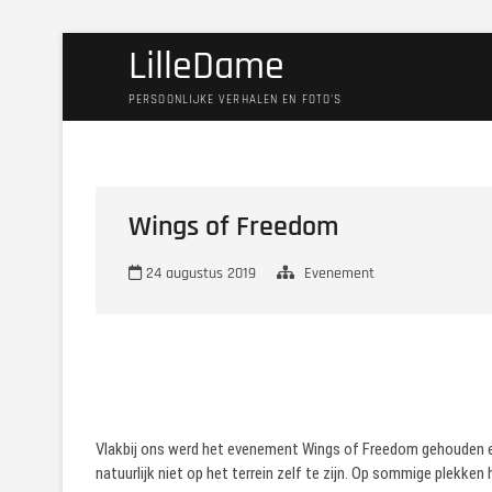
Ga
LilleDame
naar
de
PERSOONLIJKE VERHALEN EN FOTO'S
inhoud
Wings of Freedom
24 augustus 2019
Evenement
Vlakbij ons werd het evenement Wings of Freedom gehouden een
natuurlijk niet op het terrein zelf te zijn. Op sommige plekken 