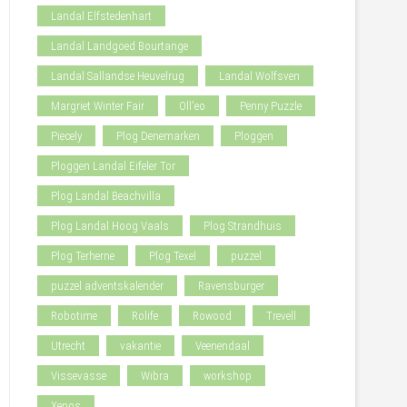
Landal Elfstedenhart
Landal Landgoed Bourtange
Landal Sallandse Heuvelrug
Landal Wolfsven
Margriet Winter Fair
Oll'eo
Penny Puzzle
Piecely
Plog Denemarken
Ploggen
Ploggen Landal Eifeler Tor
Plog Landal Beachvilla
Plog Landal Hoog Vaals
Plog Strandhuis
Plog Terherne
Plog Texel
puzzel
puzzel adventskalender
Ravensburger
Robotime
Rolife
Rowood
Trevell
Utrecht
vakantie
Veenendaal
Vissevasse
Wibra
workshop
Xenos