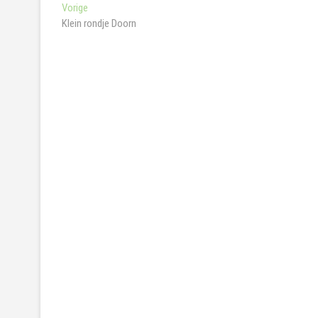
Bericht
Vorig
Vorige
bericht:
Klein rondje Doorn
navigatie