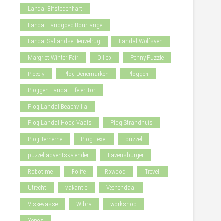
Landal Elfstedenhart
Landal Landgoed Bourtange
Landal Sallandse Heuvelrug
Landal Wolfsven
Margriet Winter Fair
Oll'eo
Penny Puzzle
Piecely
Plog Denemarken
Ploggen
Ploggen Landal Eifeler Tor
Plog Landal Beachvilla
Plog Landal Hoog Vaals
Plog Strandhuis
Plog Terherne
Plog Texel
puzzel
puzzel adventskalender
Ravensburger
Robotime
Rolife
Rowood
Trevell
Utrecht
vakantie
Veenendaal
Vissevasse
Wibra
workshop
Xenos