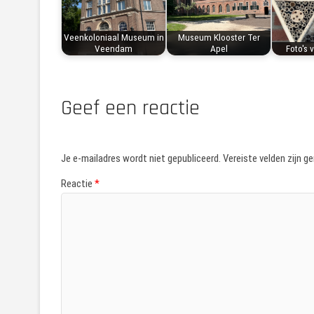
Veenkoloniaal Museum in
Museum Klooster Ter
Veendam
Apel
Foto's 
Geef een reactie
Je e-mailadres wordt niet gepubliceerd.
Vereiste velden zijn 
Reactie
*