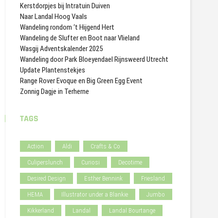
Kerstdorpjes bij Intratuin Duiven
Naar Landal Hoog Vaals
Wandeling rondom ‘t Hijgend Hert
Wandeling de Slufter en Boot naar Vlieland
Wasgij Adventskalender 2025
Wandeling door Park Bloeyendael Rijnsweerd Utrecht
Update Plantenstekjes
Range Rover Evoque en Big Green Egg Event
Zonnig Dagje in Terherne
TAGS
Action
Aldi
Crafts & Co
Culiperslunch
Curiosi
Decotime
Desired Design
Esther Bennink
Friesland
HEMA
Illustrator under a Blankie
Jumbo
Kikkerland
Landal
Landal Bourtange