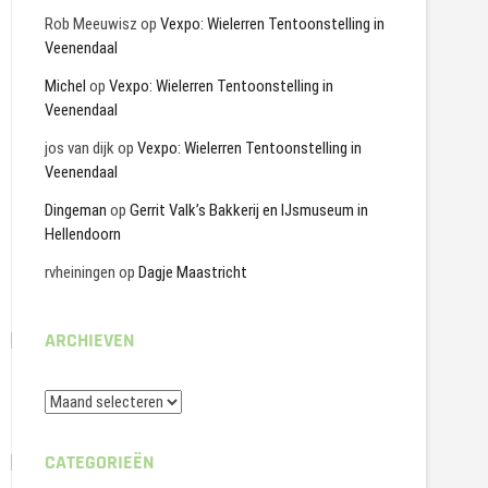
Rob Meeuwisz
op
Vexpo: Wielerren Tentoonstelling in
Veenendaal
Michel
op
Vexpo: Wielerren Tentoonstelling in
Veenendaal
jos van dijk
op
Vexpo: Wielerren Tentoonstelling in
Veenendaal
Dingeman
op
Gerrit Valk’s Bakkerij en IJsmuseum in
Hellendoorn
rvheiningen
op
Dagje Maastricht
ARCHIEVEN
Archieven
CATEGORIEËN