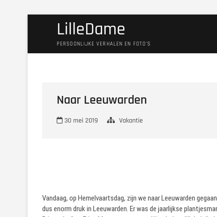
Ga
LilleDame
naar
de
PERSOONLIJKE VERHALEN EN FOTO'S
inhoud
Naar Leeuwarden
30 mei 2019
Vakantie
Vandaag, op Hemelvaartsdag, zijn we naar Leeuwarden gegaan.
dus enorm druk in Leeuwarden. Er was de jaarlijkse plantjesm