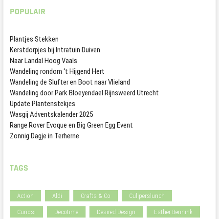
POPULAIR
Plantjes Stekken
Kerstdorpjes bij Intratuin Duiven
Naar Landal Hoog Vaals
Wandeling rondom ‘t Hijgend Hert
Wandeling de Slufter en Boot naar Vlieland
Wandeling door Park Bloeyendael Rijnsweerd Utrecht
Update Plantenstekjes
Wasgij Adventskalender 2025
Range Rover Evoque en Big Green Egg Event
Zonnig Dagje in Terherne
TAGS
Action
Aldi
Crafts & Co
Culiperslunch
Curiosi
Decotime
Desired Design
Esther Bennink