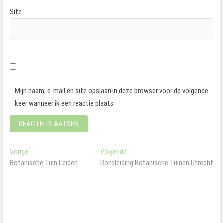
Site
Mijn naam, e-mail en site opslaan in deze browser voor de volgende
keer wanneer ik een reactie plaats.
Bericht
Vorig
Volgend
Vorige
Volgende
bericht:
bericht:
Botanische Tuin Leiden
Rondleiding Botanische Tuinen Utrecht
navigatie