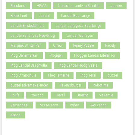
Friesland
HEMA
Illustrator under a Blankie
Jumbo
Kikkerland
Landal
Landal Bourtange
Landal Elfstedenhart
Landal Landgoed Bourtange
Landal Sallandse Heuvelrug
Landal Wolfsven
Margriet Winter Fair
Oll'eo
Penny Puzzle
Piecely
Plog Denemarken
Ploggen
Ploggen Landal Eifeler Tor
Plog Landal Beachvilla
Plog Landal Hoog Vaals
Plog Strandhuis
Plog Terherne
Plog Texel
puzzel
puzzel adventskalender
Ravensburger
Robotime
Rolife
Rowood
Trevell
Utrecht
vakantie
Veenendaal
Vissevasse
Wibra
workshop
Xenos