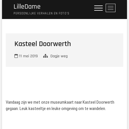
Ga
LilleDame
M
naar
e
PERSOONLIJKE VERHALEN EN FOTO'S
de
n
inhoud
u
k
n
Kasteel Doorwerth
o
p
11 mei 2019
Dagje weg
Vandaag zijn we met onze museumkaart naar Kasteel Doorwerth
gegaan. Leuk kasteeltje en leuke omgeving om te wandelen.