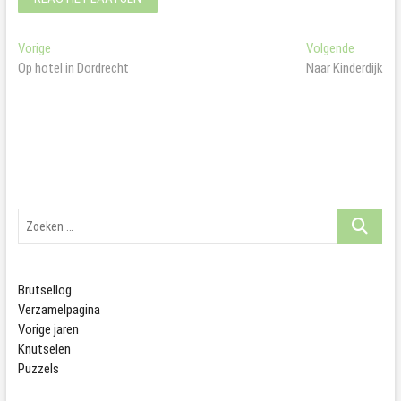
Bericht
Vorig
Volgend
Vorige
Volgende
bericht:
bericht:
Op hotel in Dordrecht
Naar Kinderdijk
navigatie
Zoeken
…
Brutsellog
Verzamelpagina
Vorige jaren
Knutselen
Puzzels