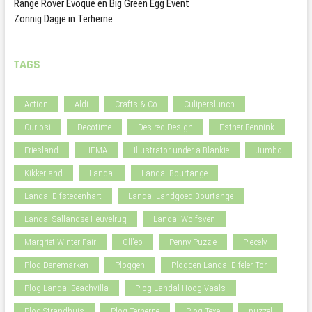
Range Rover Evoque en Big Green Egg Event
Zonnig Dagje in Terherne
TAGS
Action
Aldi
Crafts & Co
Culiperslunch
Curiosi
Decotime
Desired Design
Esther Bennink
Friesland
HEMA
Illustrator under a Blankie
Jumbo
Kikkerland
Landal
Landal Bourtange
Landal Elfstedenhart
Landal Landgoed Bourtange
Landal Sallandse Heuvelrug
Landal Wolfsven
Margriet Winter Fair
Oll'eo
Penny Puzzle
Piecely
Plog Denemarken
Ploggen
Ploggen Landal Eifeler Tor
Plog Landal Beachvilla
Plog Landal Hoog Vaals
Plog Strandhuis
Plog Terherne
Plog Texel
puzzel