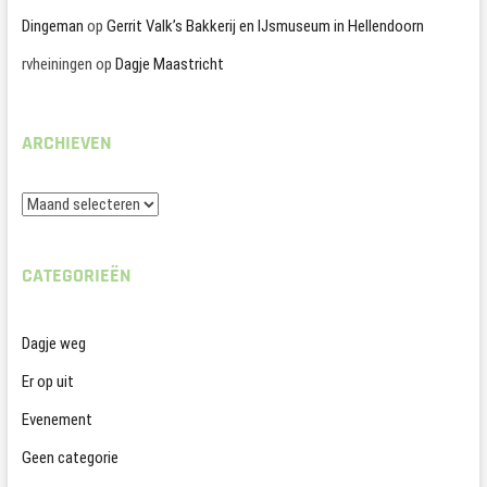
Dingeman
op
Gerrit Valk’s Bakkerij en IJsmuseum in Hellendoorn
rvheiningen
op
Dagje Maastricht
ARCHIEVEN
Archieven
CATEGORIEËN
Dagje weg
Er op uit
Evenement
Geen categorie