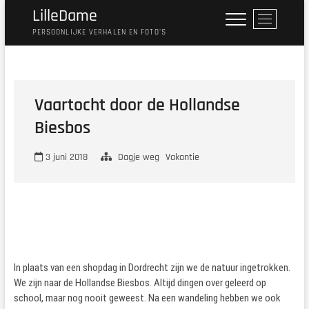
Ga
LilleDame
M
naar
e
PERSOONLIJKE VERHALEN EN FOTO'S
de
n
inhoud
u
k
n
Vaartocht door de Hollandse
o
Biesbos
p
3 juni 2018
Dagje weg
Vakantie
In plaats van een shopdag in Dordrecht zijn we de natuur ingetrokken.
We zijn naar de Hollandse Biesbos. Altijd dingen over geleerd op
school, maar nog nooit geweest. Na een wandeling hebben we ook