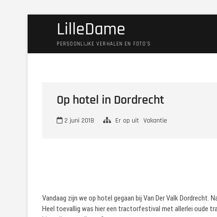
Ga
LilleDame
naar
de
PERSOONLIJKE VERHALEN EN FOTO'S
inhoud
Op hotel in Dordrecht
2 juni 2018
Er op uit
Vakantie
Vandaag zijn we op hotel gegaan bij Van Der Valk Dordrecht. N
Heel toevallig was hier een tractorfestival met allerlei oude