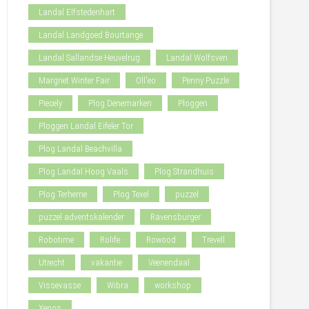
Landal Elfstedenhart
Landal Landgoed Bourtange
Landal Sallandse Heuvelrug
Landal Wolfsven
Margriet Winter Fair
Oll'eo
Penny Puzzle
Piecely
Plog Denemarken
Ploggen
Ploggen Landal Eifeler Tor
Plog Landal Beachvilla
Plog Landal Hoog Vaals
Plog Strandhuis
Plog Terherne
Plog Texel
puzzel
puzzel adventskalender
Ravensburger
Robotime
Rolife
Rowood
Trevell
Utrecht
vakantie
Veenendaal
Vissevasse
Wibra
workshop
Xenos