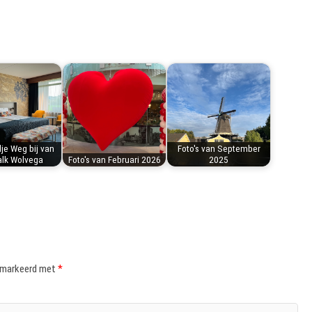
e Weg bij van
Foto's van September
alk Wolvega
Foto's van Februari 2026
2025
gemarkeerd met
*