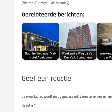
(Visited 29 times, 1 visits today)
Gerelateerde berichten:
Nachtje Weg naar Valk
Weekendje Weg bij Van
Weekendj
Hotel Apeldoorn
Der Valk Gorinchem
der V
Geef een reactie
Je e-mailadres wordt niet gepubliceerd.
Vereiste velden zijn 
Reactie
*