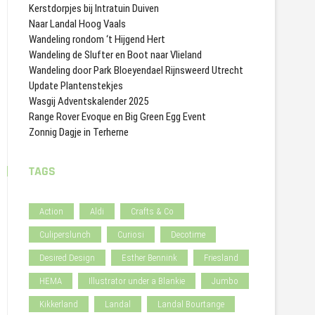
Kerstdorpjes bij Intratuin Duiven
Naar Landal Hoog Vaals
Wandeling rondom ‘t Hijgend Hert
Wandeling de Slufter en Boot naar Vlieland
Wandeling door Park Bloeyendael Rijnsweerd Utrecht
Update Plantenstekjes
Wasgij Adventskalender 2025
Range Rover Evoque en Big Green Egg Event
Zonnig Dagje in Terherne
TAGS
Action
Aldi
Crafts & Co
Culiperslunch
Curiosi
Decotime
Desired Design
Esther Bennink
Friesland
HEMA
Illustrator under a Blankie
Jumbo
Kikkerland
Landal
Landal Bourtange