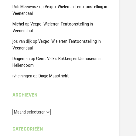
Rob Meeuwisz
op
Vexpo: Wielerren Tentoonstelling in
Veenendaal
Michel
op
Vexpo: Wielerren Tentoonstelling in
Veenendaal
jos van dijk
op
Vexpo: Wielerren Tentoonstelling in
Veenendaal
Dingeman
op
Gerrit Valk’s Bakkerij en IJsmuseum in
Hellendoorn
rvheiningen
op
Dagje Maastricht
ARCHIEVEN
Archieven
CATEGORIEËN