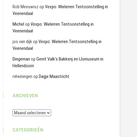
Rob Meeuwisz
op
Vexpo: Wielerren Tentoonstelling in
Veenendaal
Michel
op
Vexpo: Wielerren Tentoonstelling in
Veenendaal
jos van dijk
op
Vexpo: Wielerren Tentoonstelling in
Veenendaal
Dingeman
op
Gerrit Valk’s Bakkerij en IJsmuseum in
Hellendoorn
rvheiningen
op
Dagje Maastricht
ARCHIEVEN
Archieven
CATEGORIEËN