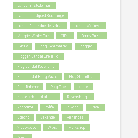
Landal Elfstedenhart
Landal Landgoed Bourtange
Landal Sallandse Heuvelrug
Landal Wolfsven
Margriet Winter Fair
Oll'eo
Penny Puzzle
Piecely
Plog Denemarken
Ploggen
Ploggen Landal Eifeler Tor
Plog Landal Beachvilla
Plog Landal Hoog Vaals
Plog Strandhuis
Plog Terherne
Plog Texel
puzzel
puzzel adventskalender
Ravensburger
Robotime
Rolife
Rowood
Trevell
Utrecht
vakantie
Veenendaal
Vissevasse
Wibra
workshop
Xenos