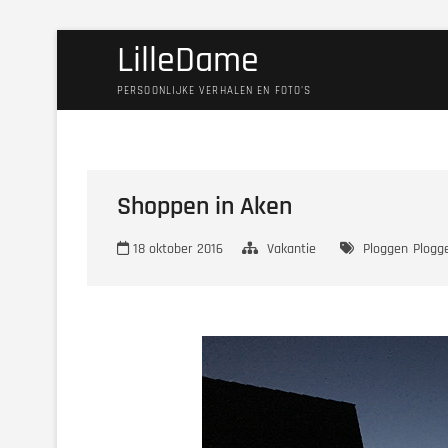
Ga
LilleDame
naar
de
PERSOONLIJKE VERHALEN EN FOTO'S
inhoud
Shoppen in Aken
18 oktober 2016
Vakantie
Ploggen
Plogge