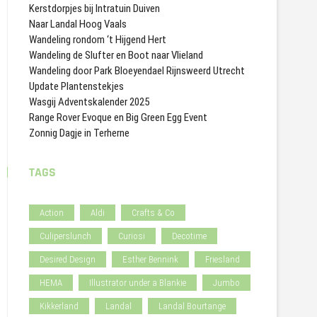
Kerstdorpjes bij Intratuin Duiven
Naar Landal Hoog Vaals
Wandeling rondom ‘t Hijgend Hert
Wandeling de Slufter en Boot naar Vlieland
Wandeling door Park Bloeyendael Rijnsweerd Utrecht
Update Plantenstekjes
Wasgij Adventskalender 2025
Range Rover Evoque en Big Green Egg Event
Zonnig Dagje in Terherne
TAGS
Action
Aldi
Crafts & Co
Culiperslunch
Curiosi
Decotime
Desired Design
Esther Bennink
Friesland
HEMA
Illustrator under a Blankie
Jumbo
Kikkerland
Landal
Landal Bourtange