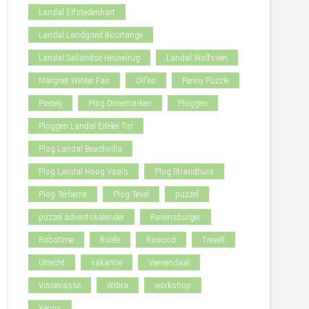
Landal Elfstedenhart
Landal Landgoed Bourtange
Landal Sallandse Heuvelrug
Landal Wolfsven
Margriet Winter Fair
Oll'eo
Penny Puzzle
Piecely
Plog Denemarken
Ploggen
Ploggen Landal Eifeler Tor
Plog Landal Beachvilla
Plog Landal Hoog Vaals
Plog Strandhuis
Plog Terherne
Plog Texel
puzzel
puzzel adventskalender
Ravensburger
Robotime
Rolife
Rowood
Trevell
Utrecht
vakantie
Veenendaal
Vissevasse
Wibra
workshop
Xenos