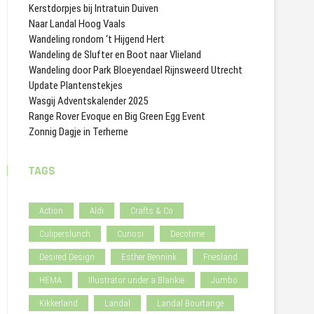
Kerstdorpjes bij Intratuin Duiven
Naar Landal Hoog Vaals
Wandeling rondom ‘t Hijgend Hert
Wandeling de Slufter en Boot naar Vlieland
Wandeling door Park Bloeyendael Rijnsweerd Utrecht
Update Plantenstekjes
Wasgij Adventskalender 2025
Range Rover Evoque en Big Green Egg Event
Zonnig Dagje in Terherne
TAGS
Action
Aldi
Crafts & Co
Culiperslunch
Curiosi
Decotime
Desired Design
Esther Bennink
Friesland
HEMA
Illustrator under a Blankie
Jumbo
Kikkerland
Landal
Landal Bourtange