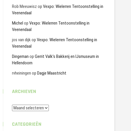
Rob Meeuwisz
op
Vexpo: Wielerren Tentoonstelling in
Veenendaal
Michel
op
Vexpo: Wielerren Tentoonstelling in
Veenendaal
jos van dijk
op
Vexpo: Wielerren Tentoonstelling in
Veenendaal
Dingeman
op
Gerrit Valk’s Bakkerij en IJsmuseum in
Hellendoorn
rvheiningen
op
Dagje Maastricht
ARCHIEVEN
Archieven
CATEGORIEËN