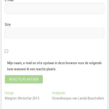
Site
Mijn naam, e-mail en site opslaan in deze browser voor de volgende
keer wanneer ik een reactie plaats.
Bericht
Vorig
Volgend
Vorige
Volgende
bericht:
bericht:
Margriet Winterfair 2015
Strandhuisjes van Landal Beachvilla’s
navigatie