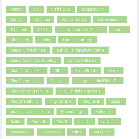
Action
Aldi
Crafts & Co
Culiperslunch
Curiosi
Decotime
Desired Design
Esther Bennink
Friesland
HEMA
Illustrator under a Blankie
Jumbo
Kikkerland
Landal
Landal Bourtange
Landal Elfstedenhart
Landal Landgoed Bourtange
Landal Sallandse Heuvelrug
Landal Wolfsven
Margriet Winter Fair
Oll'eo
Penny Puzzle
Piecely
Plog Denemarken
Ploggen
Ploggen Landal Eifeler Tor
Plog Landal Beachvilla
Plog Landal Hoog Vaals
Plog Strandhuis
Plog Terherne
Plog Texel
puzzel
puzzel adventskalender
Ravensburger
Robotime
Rolife
Rowood
Trevell
Utrecht
vakantie
Veenendaal
Vissevasse
Wibra
workshop