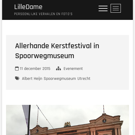
Ga
LilleDame
M
naar
e
PERSOONLIJKE VERHALEN EN FOTO'S
de
n
inhoud
u
k
n
Allerhande Kerstfestival in
o
Spoorwegmuseum
p
11 december 2015
Evenement
Albert Heijn
Spoorwegmuseum
Utrecht