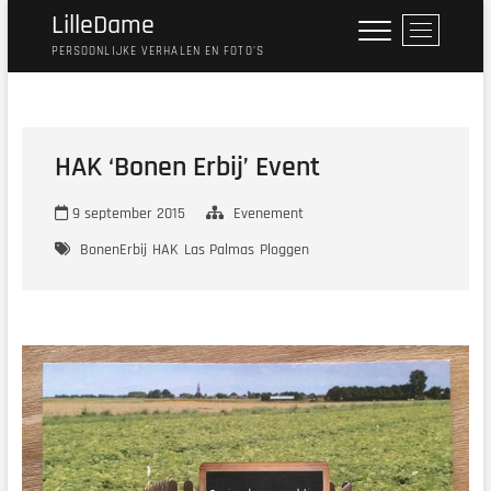
Ga
LilleDame
M
naar
e
PERSOONLIJKE VERHALEN EN FOTO'S
de
n
inhoud
u
k
n
HAK ‘Bonen Erbij’ Event
o
p
9 september 2015
Evenement
BonenErbij
HAK
Las Palmas
Ploggen