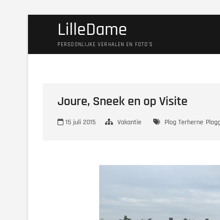
Ga
LilleDame
naar
de
PERSOONLIJKE VERHALEN EN FOTO'S
inhoud
Joure, Sneek en op Visite
15 juli 2015
Vakantie
Plog Terherne
Plog