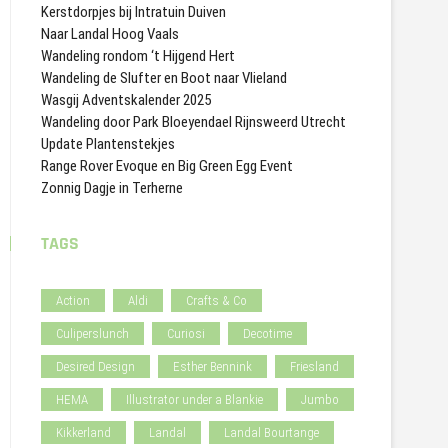
Kerstdorpjes bij Intratuin Duiven
Naar Landal Hoog Vaals
Wandeling rondom ‘t Hijgend Hert
Wandeling de Slufter en Boot naar Vlieland
Wasgij Adventskalender 2025
Wandeling door Park Bloeyendael Rijnsweerd Utrecht
Update Plantenstekjes
Range Rover Evoque en Big Green Egg Event
Zonnig Dagje in Terherne
TAGS
Action
Aldi
Crafts & Co
Culiperslunch
Curiosi
Decotime
Desired Design
Esther Bennink
Friesland
HEMA
Illustrator under a Blankie
Jumbo
Kikkerland
Landal
Landal Bourtange