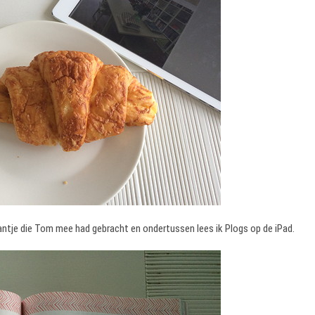
ntje die Tom mee had gebracht en ondertussen lees ik Plogs op de iPad.