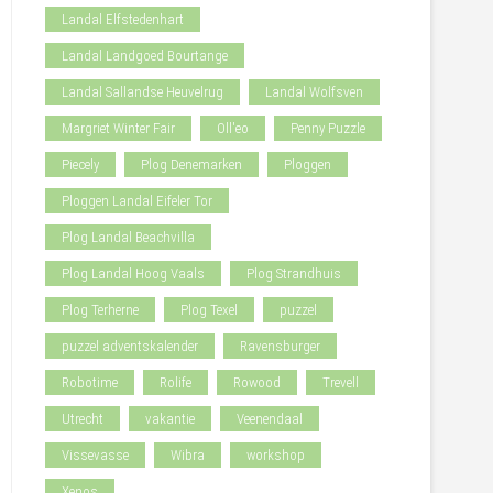
Landal Elfstedenhart
Landal Landgoed Bourtange
Landal Sallandse Heuvelrug
Landal Wolfsven
Margriet Winter Fair
Oll'eo
Penny Puzzle
Piecely
Plog Denemarken
Ploggen
Ploggen Landal Eifeler Tor
Plog Landal Beachvilla
Plog Landal Hoog Vaals
Plog Strandhuis
Plog Terherne
Plog Texel
puzzel
puzzel adventskalender
Ravensburger
Robotime
Rolife
Rowood
Trevell
Utrecht
vakantie
Veenendaal
Vissevasse
Wibra
workshop
Xenos