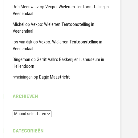
Rob Meeuwisz
op
Vexpo: Wielerren Tentoonstelling in
Veenendaal
Michel
op
Vexpo: Wielerren Tentoonstelling in
Veenendaal
jos van dijk
op
Vexpo: Wielerren Tentoonstelling in
Veenendaal
Dingeman
op
Gerrit Valk’s Bakkerij en IJsmuseum in
Hellendoorn
rvheiningen
op
Dagje Maastricht
ARCHIEVEN
Archieven
CATEGORIEËN