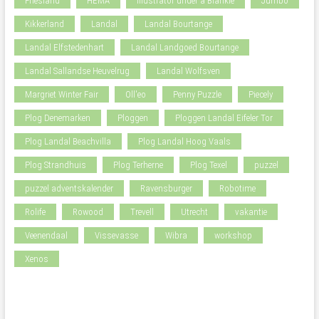
Friesland
HEMA
Illustrator under a Blankie
Jumbo
Kikkerland
Landal
Landal Bourtange
Landal Elfstedenhart
Landal Landgoed Bourtange
Landal Sallandse Heuvelrug
Landal Wolfsven
Margriet Winter Fair
Oll'eo
Penny Puzzle
Piecely
Plog Denemarken
Ploggen
Ploggen Landal Eifeler Tor
Plog Landal Beachvilla
Plog Landal Hoog Vaals
Plog Strandhuis
Plog Terherne
Plog Texel
puzzel
puzzel adventskalender
Ravensburger
Robotime
Rolife
Rowood
Trevell
Utrecht
vakantie
Veenendaal
Vissevasse
Wibra
workshop
Xenos