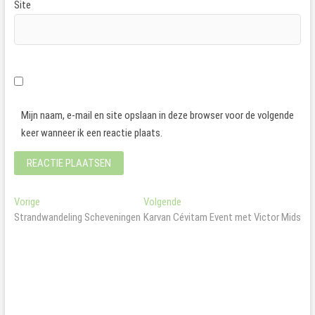
Site
Mijn naam, e-mail en site opslaan in deze browser voor de volgende
keer wanneer ik een reactie plaats.
Bericht
Vorig
Volgend
Vorige
Volgende
bericht:
bericht:
Strandwandeling Scheveningen
Karvan Cévitam Event met Victor Mids
navigatie