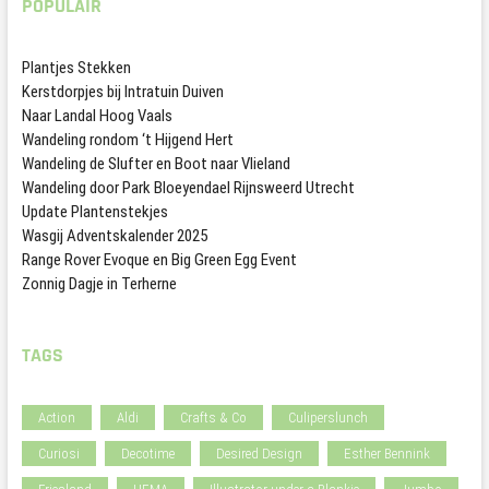
POPULAIR
Plantjes Stekken
Kerstdorpjes bij Intratuin Duiven
Naar Landal Hoog Vaals
Wandeling rondom ‘t Hijgend Hert
Wandeling de Slufter en Boot naar Vlieland
Wandeling door Park Bloeyendael Rijnsweerd Utrecht
Update Plantenstekjes
Wasgij Adventskalender 2025
Range Rover Evoque en Big Green Egg Event
Zonnig Dagje in Terherne
TAGS
Action
Aldi
Crafts & Co
Culiperslunch
Curiosi
Decotime
Desired Design
Esther Bennink