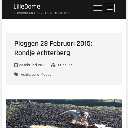
Ga
LilleDame
M
naar
e
PERSOONLIJKE VERHALEN EN FOTO'S
de
n
inhoud
u
k
n
Ploggen 28 Februari 2015:
o
Rondje Achterberg
p
28 februari 2015
Er op uit
Achterberg
Ploggen