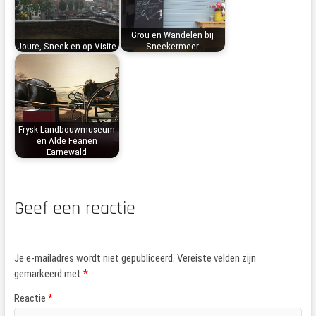
Grou en Wandelen bij
Joure, Sneek en op Visite
Sneekermeer
Frysk Landbouwmuseum
en Alde Feanen
Earnewald
Geef een reactie
Je e-mailadres wordt niet gepubliceerd.
Vereiste velden zijn
gemarkeerd met
*
Reactie
*