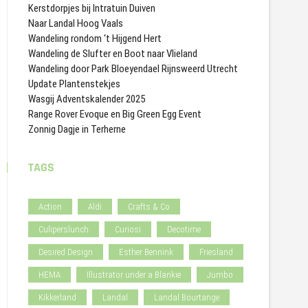
Kerstdorpjes bij Intratuin Duiven
Naar Landal Hoog Vaals
Wandeling rondom ‘t Hijgend Hert
Wandeling de Slufter en Boot naar Vlieland
Wandeling door Park Bloeyendael Rijnsweerd Utrecht
Update Plantenstekjes
Wasgij Adventskalender 2025
Range Rover Evoque en Big Green Egg Event
Zonnig Dagje in Terherne
TAGS
Action
Aldi
Crafts & Co
Culiperslunch
Curiosi
Decotime
Desired Design
Esther Bennink
Friesland
HEMA
Illustrator under a Blankie
Jumbo
Kikkerland
Landal
Landal Bourtange