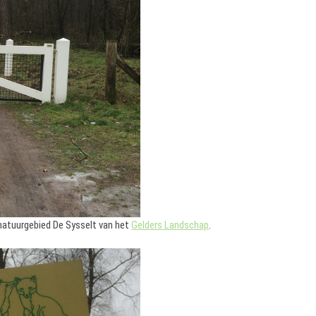
natuurgebied De Sysselt van het
Gelders Landschap
.