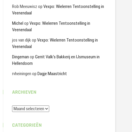
Rob Meeuwisz
op
Vexpo: Wielerren Tentoonstelling in
Veenendaal
Michel
op
Vexpo: Wielerren Tentoonstelling in
Veenendaal
jos van dijk
op
Vexpo: Wielerren Tentoonstelling in
Veenendaal
Dingeman
op
Gerrit Valk’s Bakkerij en IJsmuseum in
Hellendoorn
rvheiningen
op
Dagje Maastricht
ARCHIEVEN
Archieven
CATEGORIEËN