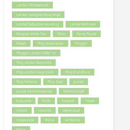
Landal Elfstedenhart
Landal Landgoed Bourtange
Landal Sallandse Heuvelrug
Landal Wolfsven
Margriet Winter Fair
Oll'eo
Penny Puzzle
Piecely
Plog Denemarken
Ploggen
Ploggen Landal Eifeler Tor
Plog Landal Beachvilla
Plog Landal Hoog Vaals
Plog Strandhuis
Plog Terherne
Plog Texel
puzzel
puzzel adventskalender
Ravensburger
Robotime
Rolife
Rowood
Trevell
Utrecht
vakantie
Veenendaal
Vissevasse
Wibra
workshop
Xenos