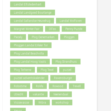
Landal Elfstedenhart
Landal Landgoed Bourtange
Landal Sallandse Heuvelrug
Landal Wolfsven
Margriet Winter Fair
Oll'eo
Penny Puzzle
Piecely
Plog Denemarken
Ploggen
Ploggen Landal Eifeler Tor
Plog Landal Beachvilla
Plog Landal Hoog Vaals
Plog Strandhuis
Plog Terherne
Plog Texel
puzzel
puzzel adventskalender
Ravensburger
Robotime
Rolife
Rowood
Trevell
Utrecht
vakantie
Veenendaal
Vissevasse
Wibra
workshop
Xenos