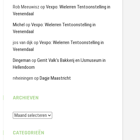
Rob Meeuwisz
op
Vexpo: Wielerren Tentoonstelling in
Veenendaal
Michel
op
Vexpo: Wielerren Tentoonstelling in
Veenendaal
jos van dijk
op
Vexpo: Wielerren Tentoonstelling in
Veenendaal
Dingeman
op
Gerrit Valk’s Bakkerij en IJsmuseum in
Hellendoorn
rvheiningen
op
Dagje Maastricht
ARCHIEVEN
Archieven
CATEGORIEËN