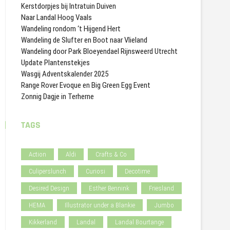
Kerstdorpjes bij Intratuin Duiven
Naar Landal Hoog Vaals
Wandeling rondom ‘t Hijgend Hert
Wandeling de Slufter en Boot naar Vlieland
Wandeling door Park Bloeyendael Rijnsweerd Utrecht
Update Plantenstekjes
Wasgij Adventskalender 2025
Range Rover Evoque en Big Green Egg Event
Zonnig Dagje in Terherne
TAGS
Action
Aldi
Crafts & Co
Culiperslunch
Curiosi
Decotime
Desired Design
Esther Bennink
Friesland
HEMA
Illustrator under a Blankie
Jumbo
Kikkerland
Landal
Landal Bourtange