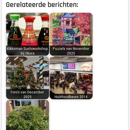
Gerelateerde berichten:
Kikkoman Sushiworkshop
Puzzels van November
bij Okura
2025
Foto's van December
2025
Huishoudbeurs 2014