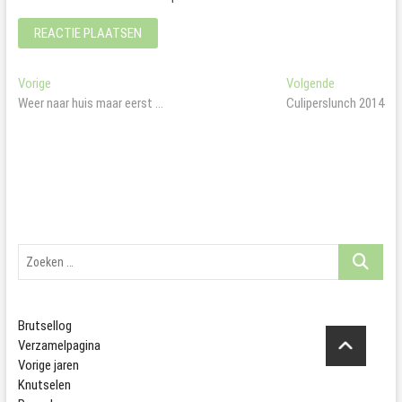
Bericht
Vorig
Volgend
Vorige
Volgende
bericht:
bericht:
Weer naar huis maar eerst …
Culiperslunch 2014
navigatie
Zoeken
…
Brutsellog
Verzamelpagina
Vorige jaren
Knutselen