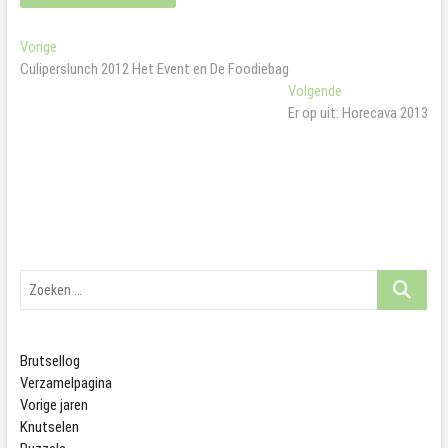
Bericht
Vorig
Vorige
bericht:
Culiperslunch 2012 Het Event en De Foodiebag
navigatie
Volgend
Volgende
bericht:
Er op uit: Horecava 2013
Zoeken
…
Brutsellog
Verzamelpagina
Vorige jaren
Knutselen