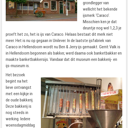
grondlegger van
wellicht het bekende
ijsmerk ‘Caraco’.
Misschien ken je dat
deuntje nog wel 1,2,3 je
proeft het zo, het is ijs van Caraco. Helaas bestaat dit merk niet
meer. Het is nu op gegaan in Unilever. In de laatste ijsfabriek van
Caraco in Hellendoorn wordt nu Ben & Jerry ijs gemaakt. Gerrit Valk is
in Hellendoorn begonnen als bakker, werd daarna ook banketbakker en
maakte banketbakkersijs. Vandaar dat dit museum een bakkerij- en
ijs-museum is.
Het bezoek
begint na het
lieve ontvangst
met een kijkje in
de oude bakkerij.
Deze bakkerij is
nog steeds in
werking. Iedere
woensdagmiddag