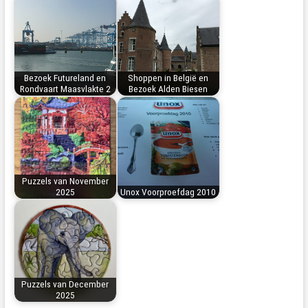
Bezoek Futureland en
Shoppen in België en
Rondvaart Maasvlakte 2
Bezoek Alden Biesen
Puzzels van November
2025
Unox Voorproefdag 2010
Puzzels van December
2025