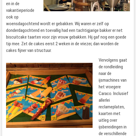
en in de
vakantieperiode
ook op
woensdagochtend wordt er gebakken. Wij waren er zelf op
donderdagochtend en toevallig had een tachtigjarige bakker er net
biscuitcake taarten voor zijn vrouw gebakken. Hij gaf nog een goede
tip mee. Zet de cakes eerst 2 weken in de vriezer, dan worden de
cakes fijner van structuur.
Vervolgens gaat
de rondleiding
naar de
ijsmachines van
het vroegere
Caraco. Inclusief
allerlei
reclameplaten,
kaarten met
uitleg over
ijsbereidingen in
de verschillende