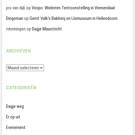
jos van dijk
op
Vexpo: Wielerren Tentoonstelling in Veenendaal
Dingeman
op
Gerrit Valk’s Bakkerij en IJsmuseum in Hellendoorn
rvheiningen
op
Dagje Maastricht
ARCHIEVEN
Archieven
CATEGORIEËN
Dagje weg
Er op uit
Evenement