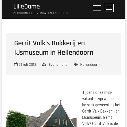
Ga
LilleDame
M
naar
e
PERSOONLIJKE VERHALEN EN FOTO'S
de
n
inhoud
u
k
n
Gerrit Valk’s Bakkerij en
o
IJsmuseum in Hellendoorn
p
21 juli 2012
Evenement
Hellendoorn
Tijdens onze mini-
vakantie zijn we op
bezoek geweest bij het
Gerrit Valk Bakkerij- en
IJsmuseum. Gerrit
Valk? Gerrit Valk is de