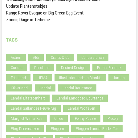
Update Plantenstekjes
Range Rover Evoque en Big Green Egg Event
Zonnig Dagje in Terherne
TAGS
Action
Aldi
Crafts & Co
Culiperslunch
Curiosi
Decotime
Desired Design
Esther Bennink
Friesland
HEMA
Illustrator under a Blankie
Jumbo
Kikkerland
Landal
Landal Bourtange
Landal Elfstedenhart
Landal Landgoed Bourtange
Landal Sallandse Heuvelrug
Landal Wolfsven
Margriet Winter Fair
Oll'eo
Penny Puzzle
Piecely
Plog Denemarken
Ploggen
Ploggen Landal Eifeler Tor