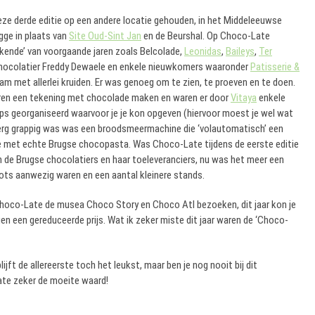
e derde editie op een andere locatie gehouden, in het Middeleeuwse
ugge in plaats van
Site Oud-Sint Jan
en de Beurshal. Op Choco-Late
ende’ van voorgaande jaren zoals Belcolade,
Leonidas
,
Baileys
,
Ter
hocolatier Freddy Dewaele en enkele nieuwkomers waaronder
Patisserie &
am met allerlei kruiden. Er was genoeg om te zien, te proeven en te doen.
ren een tekening met chocolade maken en waren er door
Vitaya
enkele
s georganiseerd waarvoor je je kon opgeven (hiervoor moest je wel wat
 erg grappig was was een broodsmeermachine die ‘volautomatisch’ een
 met echte Brugse chocopasta. Was Choco-Late tijdens de eerste editie
n de Brugse chocolatiers en haar toeleveranciers, nu was het meer een
ots aanwezig waren en een aantal kleinere stands.
Choco-Late de musea Choco Story en Choco Atl bezoeken, dit jaar kon je
n een gereduceerde prijs. Wat ik zeker miste dit jaar waren de ‘Choco-
t de allereerste toch het leukst, maar ben je nog nooit bij dit
te zeker de moeite waard!