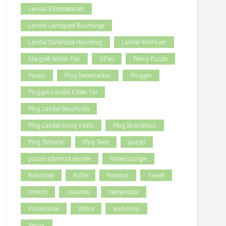
Landal Elfstedenhart
Landal Landgoed Bourtange
Landal Sallandse Heuvelrug
Landal Wolfsven
Margriet Winter Fair
Oll'eo
Penny Puzzle
Piecely
Plog Denemarken
Ploggen
Ploggen Landal Eifeler Tor
Plog Landal Beachvilla
Plog Landal Hoog Vaals
Plog Strandhuis
Plog Terherne
Plog Texel
puzzel
puzzel adventskalender
Ravensburger
Robotime
Rolife
Rowood
Trevell
Utrecht
vakantie
Veenendaal
Vissevasse
Wibra
workshop
Xenos