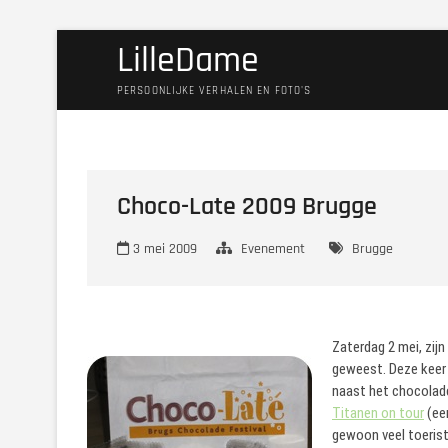
Ga
LilleDame
naar
de
PERSOONLIJKE VERHALEN EN FOTO'S
inhoud
Choco-Late 2009 Brugge
3 mei 2009
Evenement
Brugge
Zaterdag 2 mei, zijn
geweest. Deze keer 
naast het chocolade
Titanen on tour
(een
gewoon veel toerist