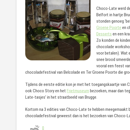
Choco-Late werd dez
Belfort in hartje Br
stonden genoeg ‘bek
Groene Poorte
en c
Desserts
en een kra
Zo konden de kinde
chocolade workshop
voor betalen). Wat
snee brood smeerde
vooral een feest va
chocoladefestival van Belcolade en Ter Groene Poorte die gro
Tijdens de eerste editie kon je met het toegangskaartje van 
ook Choco Story en het
Frietmuseum
bezoeken, maar dan tege
Late-tasjes’ in het straatbeeld van Brugge.
Kortom na 3 edities van Choco-Late te hebben meegemaakt blijf
chocoladefestival geweest dan is het bezoeken van Choco-La
0