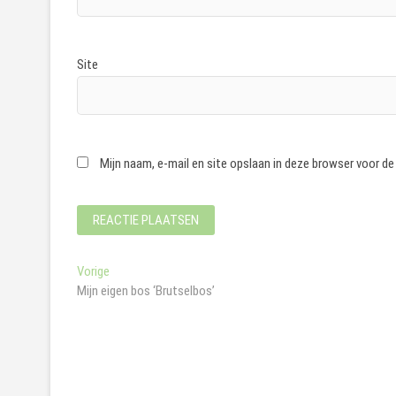
Site
Mijn naam, e-mail en site opslaan in deze browser voor de
Bericht
Vorig
Vorige
bericht:
Mijn eigen bos ‘Brutselbos’
navigatie