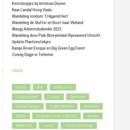
Kerstdorpjes bij Intratuin Duiven
Naar Landal Hoog Vaals
Wandeling rondom ‘t Hijgend Hert
Wandeling de Slufter en Boot naar Vlieland
Wasgij Adventskalender 2025
Wandeling door Park Bloeyendael Rijnsweerd Utrecht
Update Plantenstekjes
Range Rover Evoque en Big Green Egg Event
Zonnig Dagje in Terherne
TAGS
Action
Aldi
Crafts & Co
Culiperslunch
Curiosi
Decotime
Desired Design
Esther Bennink
Friesland
HEMA
Illustrator under a Blankie
Jumbo
Kikkerland
Landal
Landal Bourtange