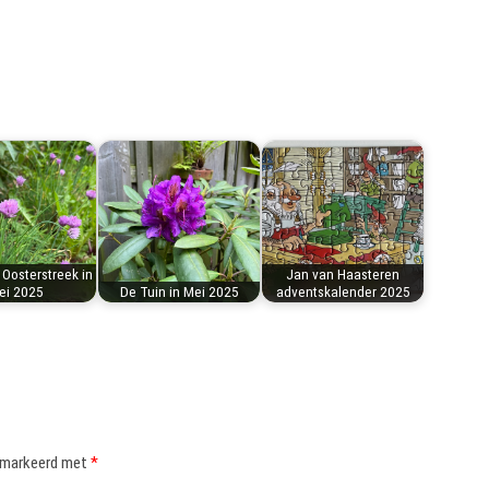
 Oosterstreek in
Jan van Haasteren
ei 2025
De Tuin in Mei 2025
adventskalender 2025
gemarkeerd met
*