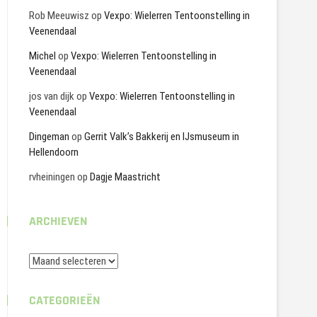
Rob Meeuwisz
op
Vexpo: Wielerren Tentoonstelling in
Veenendaal
Michel
op
Vexpo: Wielerren Tentoonstelling in
Veenendaal
jos van dijk
op
Vexpo: Wielerren Tentoonstelling in
Veenendaal
Dingeman
op
Gerrit Valk’s Bakkerij en IJsmuseum in
Hellendoorn
rvheiningen
op
Dagje Maastricht
ARCHIEVEN
Archieven
CATEGORIEËN